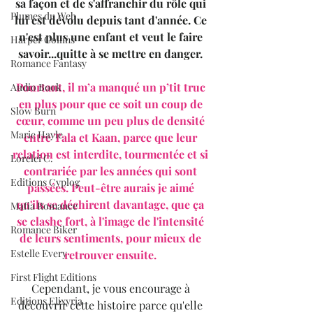
sa façon et de s'affranchir du rôle qui 
Plumes du Web
lui est dévolu depuis tant d'année. Ce 
n'est plus une enfant et veut le faire 
Harper Collins
savoir...quitte à se mettre en danger. 
Romance Fantasy
Pourtant, il m’a manqué un p’tit truc 
Audio Book
en plus pour que ce soit un coup de 
Slow Burn
cœur, comme un peu plus de densité 
Marie Hayle
entre Tala et Kaan, parce que leur 
relation est interdite, tourmentée et si 
Lorelei C.
contrariée par les années qui sont 
Editions Cyplog
passées. Peut-être aurais je aimé 
qu'ils se déchirent davantage, que ça 
Mafia Romance
se clashe fort, à l'image de l'intensité 
Romance Biker
de leurs sentiments, pour mieux de 
Estelle Every
retrouver ensuite. 
First Flight Editions
Cependant, je vous encourage à 
Editions Elixyria
découvrir cette histoire parce qu'elle 