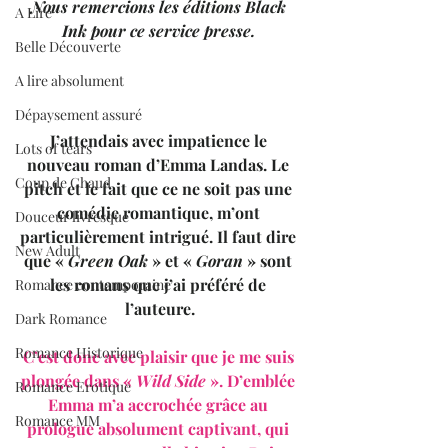
Nous remercions les éditions Black 
A Lire
Ink pour ce service presse. 
Belle Découverte
A lire absolument
Dépaysement assuré
J’attendais avec impatience le 
Lots of tears
nouveau roman d’Emma Landas. Le 
Coup de Chaud
pitch et le fait que ce ne soit pas une 
comédie romantique, m’ont 
Douceur livresque
particulièrement intrigué. Il faut dire 
New Adult
que « 
Green Oak
 » et « 
Goran
 » sont 
les romans que j’ai préféré de 
Romance contemporaine
l’auteure.
Dark Romance
Romance Historique
C’est donc avec plaisir que je me suis 
plongée dans « 
Wild Side
 ». D’emblée 
Romance Erotique
Emma m’a accrochée grâce au 
Romance MM
prologue absolument captivant, qui 