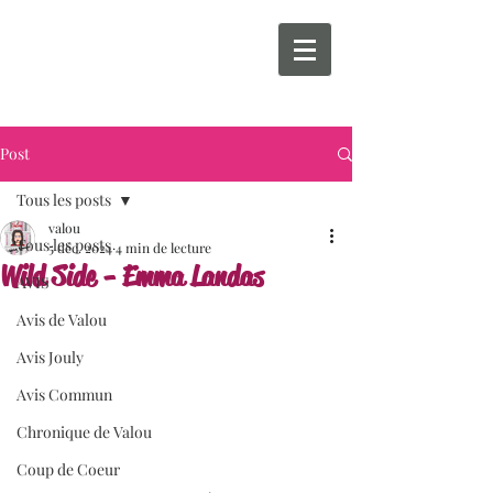
Post
Tous les posts
valou
Tous les posts
5 déc. 2024
4 min de lecture
Wild Side - Emma Landas
AVIS
Avis de Valou
Avis Jouly
Avis Commun
Chronique de Valou
Coup de Coeur