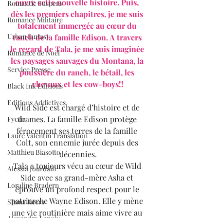
ouvre cette nouvelle histoire. Puis, 
Romantic Suspens
dès les premiers chapitres, je me suis 
Romance Militaire
totalement immergée au cœur du 
Urban fantasy
ranch de la famille Edison. A travers 
le regard de Tala, je me suis imaginée 
Romance de Noël
les paysages sauvages du Montana, la 
Service Presse
poussière du ranch, le bétail, les 
chevaux et les cow-boys!!
Black Ink Editions
Editions Addictives
Wild Side est chargé d’histoire et de 
drames. La famille Edison protège 
Fyctia
férocement ses terres de la famille 
Laure Valentin Translation
Colt, son ennemie jurée depuis des 
Matthieu Biasotto
décennies.
Tala a toujours vécu au cœur de Wild 
Alessia Jourdain
Side avec sa grand-mère Asha et 
Loraline Bradern
éprouve un profond respect pour le 
patriarche Wayne Edison. Elle y mène 
Shana Keers
une vie routinière mais aime vivre au 