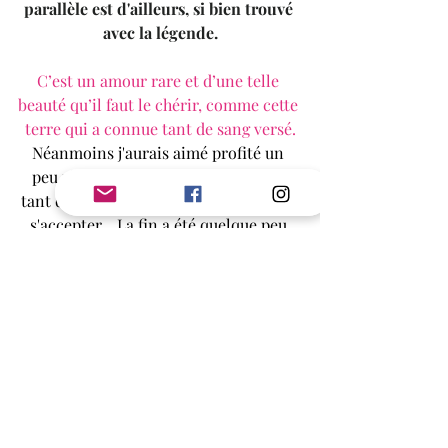
parallèle est d'ailleurs, si bien trouvé 
avec la légende.
C’est un amour rare et d’une telle 
beauté qu’il faut le chérir, comme cette 
terre qui a connue tant de sang versé.
Néanmoins j'aurais aimé profité un 
peu plus de ce couple qui va mettre 
tant de temps à se trouver réellement, 
s'accepter... La fin a été quelque peu 
rapide à mon goût, m'empêchant 
d'apprécier pleinement les amoureux.
Une lecture vibrante, dépaysante, et 
passionnée, qu’on a l’impression 
d’appartenir à Wild Side et d’avoir été 
marqué par le sceau du domaine.
A vos livres et liseuses pour le 