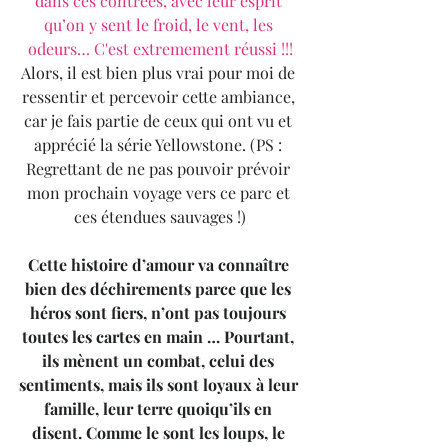
dans ces contrées, avec leur esprit 
qu’on y sent le froid, le vent, les 
odeurs… C'est extremement réussi !!!
Alors, il est bien plus vrai pour moi de 
ressentir et percevoir cette ambiance, 
car je fais partie de ceux qui ont vu et 
apprécié la série Yellowstone. (PS : 
Regrettant de ne pas pouvoir prévoir 
mon prochain voyage vers ce parc et 
ces étendues sauvages !)
Cette histoire d’amour va connaître 
bien des déchirements parce que les 
héros sont fiers, n’ont pas toujours 
toutes les cartes en main … Pourtant, 
ils mènent un combat, celui des 
sentiments, mais ils sont loyaux à leur 
famille, leur terre quoiqu’ils en 
disent. Comme le sont les loups, le 