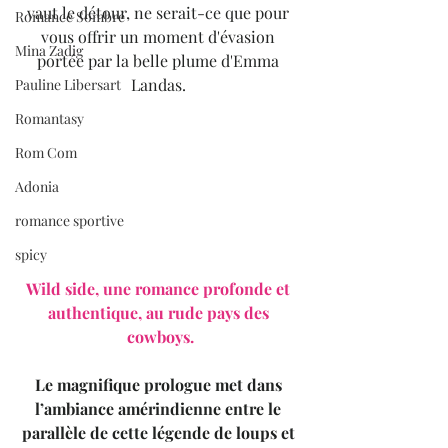
vaut le détour, ne serait-ce que pour 
Romance Sombre
vous offrir un moment d'évasion 
Mina Zadig
portée par la belle plume d'Emma 
Landas. 
Pauline Libersart
Romantasy
Rom Com
Adonia
romance sportive
spicy
Wild side, une romance profonde et 
authentique, au rude pays des 
cowboys.
Le magnifique prologue met dans 
l’ambiance amérindienne entre le 
parallèle de cette légende de loups et 