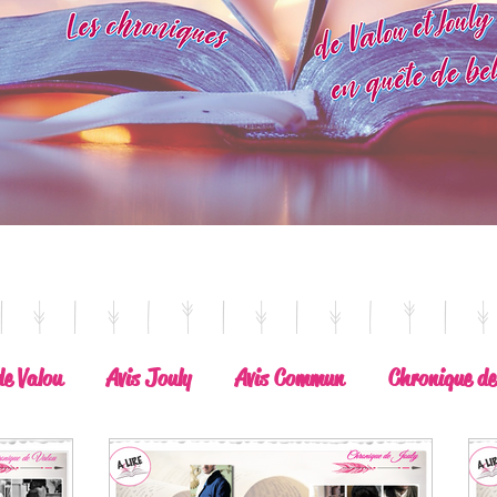
de Valou
Avis Jouly
Avis Commun
Chronique de
Belle Découverte
A lire absolument
Dépaysement a