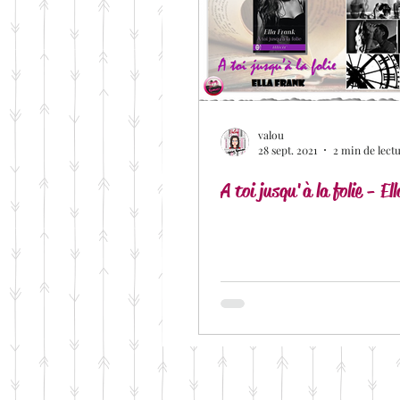
Lots of tears
Coup de Ch
Dark Romance
Romance 
valou
28 sept. 2021
2 min de lect
Romance Militaire
A toi jusqu'à la folie - El
Urban
Editions Addictives
Fyct