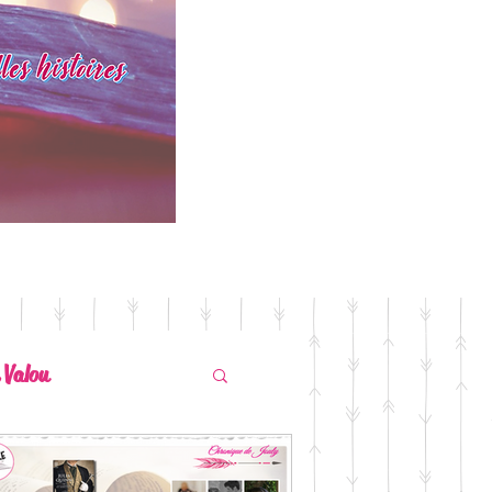
 Valou
ssuré