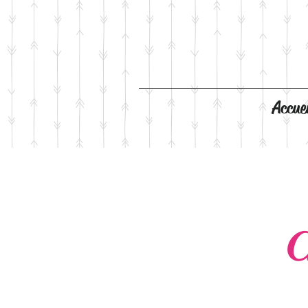
Accuei
C