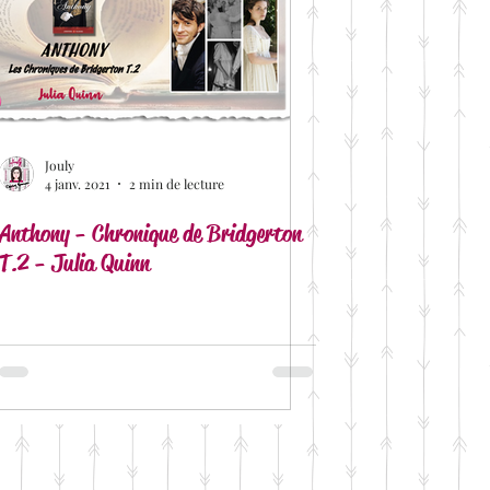
temporaine
omantic Suspens
Jouly
4 janv. 2021
2 min de lecture
k Ink Editions
Anthony - Chronique de Bridgerton
T.2 - Julia Quinn
Alessia Jourdain