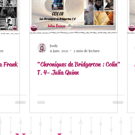
aud
Douceur livresque
New Adult
Romance con
Historique
Romance Erotique
Romance MM
R
Jouly
ure
11 janv. 2021
2 min de lecture
la Frank
 fantasy
Romance de Noël
"Chroniques de Bridgerton : Colin"
Service Presse
Blac
T. 4- Julia Quinn
ia
Laure Valentin Translation
Matthieu Biasotto