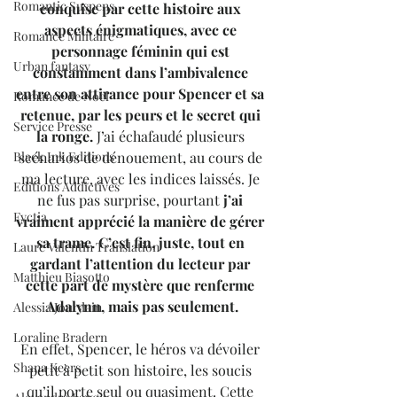
Romantic Suspens
conquise par cette histoire aux 
aspects énigmatiques, avec ce 
Romance Militaire
personnage féminin qui est 
Urban fantasy
constamment dans l’ambivalence 
entre son attirance pour Spencer et sa 
Romance de Noël
retenue, par les peurs et le secret qui 
Service Presse
la ronge.
 J’ai échafaudé plusieurs 
Black Ink Editions
scénarios de dénouement, au cours de 
ma lecture, avec les indices laissés. Je 
Editions Addictives
ne fus pas surprise, pourtant 
j’ai 
Fyctia
vraiment apprécié la manière de gérer 
sa trame. C’est fin, juste, tout en 
Laure Valentin Translation
gardant l’attention du lecteur par 
Matthieu Biasotto
cette part de mystère que renferme 
Adalynn, mais pas seulement.
Alessia Jourdain
Loraline Bradern
En effet, Spencer, le héros va dévoiler 
Shana Keers
petit à petit son histoire, les soucis 
qu’il porte seul ou quasiment. Cette 