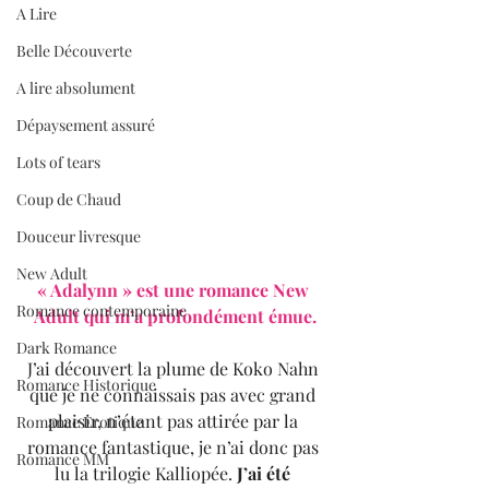
A Lire
Belle Découverte
A lire absolument
Dépaysement assuré
Lots of tears
Coup de Chaud
Douceur livresque
New Adult
« Adalynn » est une romance New 
Romance contemporaine
Adult qui m’a profondément émue.
Dark Romance
J’ai découvert la plume de Koko Nahn 
Romance Historique
que je ne connaissais pas avec grand 
plaisir, n’étant pas attirée par la 
Romance Erotique
romance fantastique, je n’ai donc pas 
Romance MM
lu la trilogie Kalliopée. 
J’ai été 