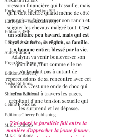
Alexandra Lanoix
pression financière qui l’assaille, mais 
Harlequin - Collection &H
qu’il doit mettre quand même de côté 
pour vivre, faire tourner son ranch et 
Harlequin - Collection HQN
soigner les chevaux malgré tout. 
C’est 
Editions BMR
un solitaire peu bavard, mais qui est 
Collection Infinity - Bookmark
loyal à sa terre, sa région, sa famille. 
Un homme entier, blessé par la vie.
Auto-Edition
Adalynn va venir bouleverser son 
Hugo New Romance
quotidien, tout comme elle ne 
s’attendait pas à autant de 
Editions Butterfly
répercussions de sa rencontre avec cet 
Nisha Editions
homme. C’est une onde de choc qui 
transparaît à travers les pages, 
Shingfoo Editions
crépitant d’une tension sexuelle qui 
Céline E.Nicolas
les surprend et les dépasse.
Editions Cherry Publishing
J’ai adoré le parallèle fait entre la 
M.E.C Editions
manière d’approcher la jeune femme, 
M.E.C Editions