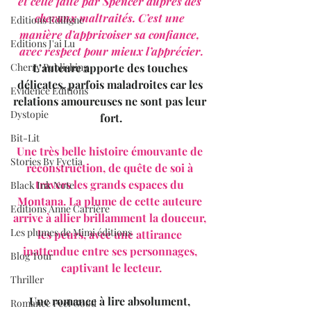
et celle faite par Spencer auprès des 
chevaux maltraités. C’est une 
Editions Ediligne
manière d’apprivoiser sa confiance, 
Editions J'ai Lu
avec respect pour mieux l’apprécier.
Cherry Publishing
L’auteure apporte des touches 
délicates, parfois maladroites car les 
Evidence Editions
relations amoureuses ne sont pas leur 
Dystopie
fort.
Bit-Lit
Une très belle histoire émouvante de 
Stories By Fyctia
reconstruction, de quête de soi à 
travers les grands espaces du 
Black Ink Note
Montana. La plume de cette auteure 
Editions Anne Carrière
arrive à allier brillamment la douceur, 
Les plumes de Mimi éditions
les peurs, avec une attirance 
inattendue entre ses personnages, 
Blog Tour
captivant le lecteur.
Thriller
Une romance à lire absolument, 
Romance Feel Good