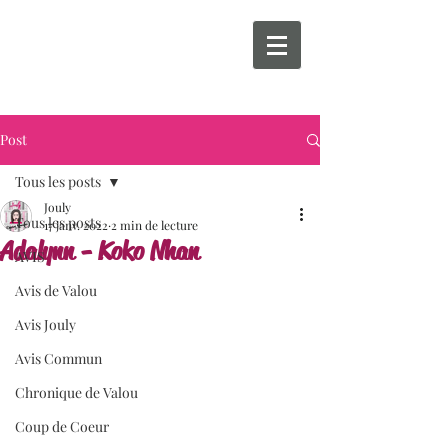
Post
Tous les posts
Jouly
Tous les posts
17 janv. 2022
2 min de lecture
Adalynn - Koko Nhan
AVIS
Avis de Valou
Avis Jouly
Avis Commun
Chronique de Valou
Coup de Coeur