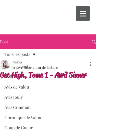
Post
Tous les posts
valou
Tous les posts
23 avr. 2021
3 min de lecture
Get High, Tome 1 - Avril Sinner
AVIS
Avis de Valou
Avis Jouly
Avis Commun
Chronique de Valou
Coup de Coeur