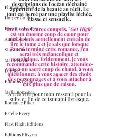
descriptions de l'océan déchainé 
Plumes du Web
apportent de la beauté au récit. Le 
tout est bercé par une playlist léchée, 
Harper Collins
classe et sensuelle. 
Romance Fantasy
Bref, vous l'aurez compris, "
Get High
" 
est un énorme coup de cœur pour 
moi, je suis actuellement entrain de 
Audio Book
lire le tome 2 et je sais que lorsque 
j'aurai terminé cette romance, j'en 
Slow Burn
serai très mélancolique et 
nostalgique. Evidemment, je vous 
Marie Hayle
recommande cette histoire, attendez-
vous à un sacré coup de chaud, à vous 
Lorelei C.
questionner, à vous agacer des choix 
des personnages et à vous attacher à 
Editions Cyplog
eux plus que de raison. 
Mafia Romance
A très vite pour mon ressenti pour la 
suite et fin de ce tsunami livresque. 
Romance Biker
Estelle Every
First Flight Editions
Editions Elixyria