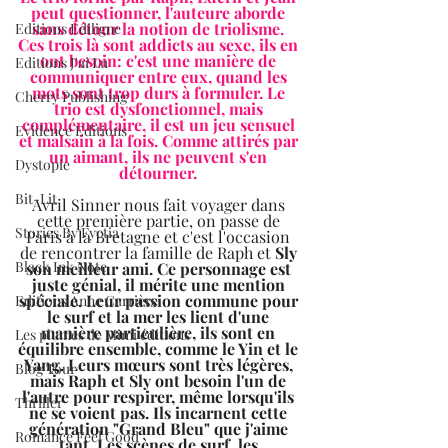
peut questionner, l'auteure aborde 
sans détour la notion de triolisme. 
Editions Ediligne
Ces trois là sont addicts au sexe, ils en 
ont besoin: c'est une manière de 
Editions J'ai Lu
communiquer entre eux, quand les 
mots sont trop durs à formuler. Le 
Cherry Publishing
trio est dysfonctionnel, mais 
complémentaire, il est un jeu sensuel 
Evidence Editions
et malsain à la fois. Comme attirés par 
un aimant, ils ne peuvent s'en 
Dystopie
détourner. 
Bit-Lit
Avril Sinner nous fait voyager dans 
cette première partie, on passe de 
Stories By Fyctia
Paris à la Bretagne et c'est l'occasion 
de rencontrer la famille de Raph et 
Sly 
Black Ink Note
son meilleur ami. Ce personnage est 
juste génial, il mérite une mention 
spéciale. Leur passion commune pour 
Editions Anne Carrière
le surf et la mer les lient d'une 
manière particulière, ils sont en 
Les plumes de Mimi éditions
équilibre ensemble, comme le Yin et le 
Yang. Leurs mœurs sont très légères, 
Blog Tour
mais Raph et Sly ont besoin l'un de 
l'autre pour respirer, même lorsqu'ils 
Thriller
ne se voient pas. Ils incarnent cette 
génération "Grand Bleu" que j'aime 
Romance Feel Good
tant. Les scènes de surf, les 