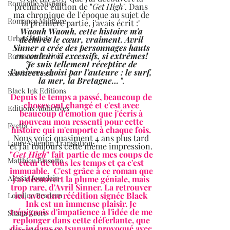
Romantic Suspens
première édition de "
Get High
". Dans 
ma chronique de l'époque au sujet de 
Romance Militaire
la première partie, j'avais écrit :" 
Waouh Waouh, cette histoire m’a 
Urban fantasy
déchirée le cœur, vraiment. Avril 
Sinner a crée des personnages hauts 
en couleur si excessifs, si extrêmes! 
Romance de Noël
Je suis tellement réceptive de 
l’univers choisi par l’auteure : le surf, 
Service Presse
la mer, la Bretagne… 
". 
Black Ink Editions
Depuis le temps a passé, beaucoup de 
choses ont changé et c'est avec 
Editions Addictives
beaucoup d'émotion que j'écris à 
nouveau mon ressenti pour cette 
Fyctia
histoire qui m'emporte à chaque fois. 
Nous voici quasiment 4 ans plus tard 
Laure Valentin Translation
et j'ai toujours cette même impression. 
"
Get High
" fait partie de mes coups de 
Matthieu Biasotto
cœur de tous les temps et ça c'est 
immuable.  C'est grâce à ce roman que 
Alessia Jourdain
j'ai découvert la plume géniale, mais 
trop rare, d'Avril Sinner. La retrouver 
ici, avec une réédition signée Black 
Loraline Bradern
Ink est un immense plaisir. Je 
trépignais d'impatience à l'idée de me 
Shana Keers
replonger dans cette déferlante, que 
dis-je dans ce tsunami provoqué avec 