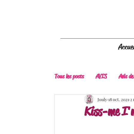
Accuei
Tous les posts
AVIS
Avis de
A Lire
Belle Découverte
Jouly
18 oct. 2021
2 
Kiss-me I'
Douceur livresque
New Adu