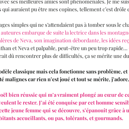
 avec ses meilleures amies sont phénoménales. Je me su
les qui auraient pu être mes copines, tellement c’est drôle 
ges simples qui ne s’attendaient pas à tomber sous le cha
x auteures embarque de suite la lectrice dans les montagn
alères de Neva, son imagination débordante, les idées r
than et Neva et palpable, peut-être un peu trop rapide… c
ait dû rencontrer plus de difficultés, ça se mérite une d
dèle classique mais cela fonctionne sans problème, et 
té malignes car rien n’est joué et tout se mérite, j’adore
ël bien réussie qui m’a vraiment plongé au cœur de c
veulent le rester. J’ai été conquise par cet homme sensib
 cette jeune femme qui se découvre, s’épanouit grâce à u
bitants accueillants, ou pas, tolérants, et gourmands. 