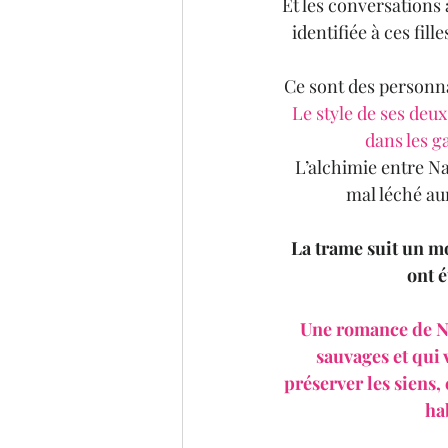
Et les conversations
identifiée à ces fil
Ce sont des personna
Le style de ses deu
dans les g
L’alchimie entre Na
mal léché aur
La trame suit un mo
ont é
Une romance de No
sauvages et qui 
préserver les siens,
ha