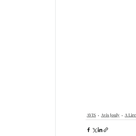
AVIS
Avis Jouly
A Lire