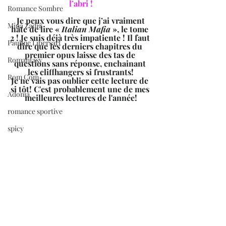
l’abri !
Romance Sombre
Je peux vous dire que j’ai vraiment 
Mina Zadig
hâte de lire « 
Italian Mafia
 », le tome 
2 ! Je suis déjà très impatiente ! Il faut 
Pauline Libersart
dire que les derniers chapitres du 
premier opus laisse des tas de 
Romantasy
questions sans réponse, enchainant 
les cliffhangers si frustrants!
Rom Com
Je ne vais pas oublier cette lecture de 
si tôt! C'est probablement une de mes 
Adonia
meilleures lectures de l'année!
romance sportive
spicy