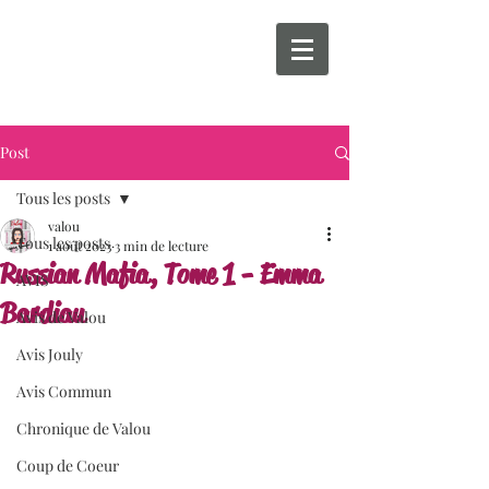
Post
Tous les posts
valou
Tous les posts
1 août 2023
3 min de lecture
Russian Mafia, Tome 1 - Emma
AVIS
Bardiau
Avis de Valou
Avis Jouly
Avis Commun
Chronique de Valou
Coup de Coeur