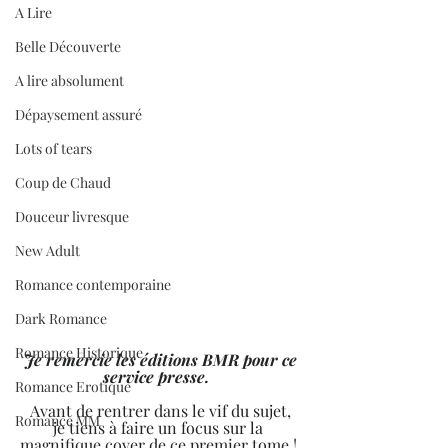
A Lire
Belle Découverte
A lire absolument
Dépaysement assuré
Lots of tears
Coup de Chaud
Douceur livresque
New Adult
Romance contemporaine
Dark Romance
Romance Historique
 Je remercie les éditions BMR pour ce 
service presse.  
Romance Erotique
 Avant de rentrer dans le vif du sujet, 
Romance MM
je tiens à faire un focus sur la 
magnifique cover de ce premier tome ! 