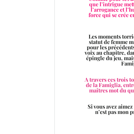
que l’intrigue met
l’arrogance et l’
force qui se crée e
Les moments torrid
statut de femme ma
pour les précédents
voix au chapitre, da
épingle du jeu, mais
Famig
A travers ces trois t
de la Famiglia, entr
maîtres mot du quo
Si vous avez aimez
n’est pas mon pr