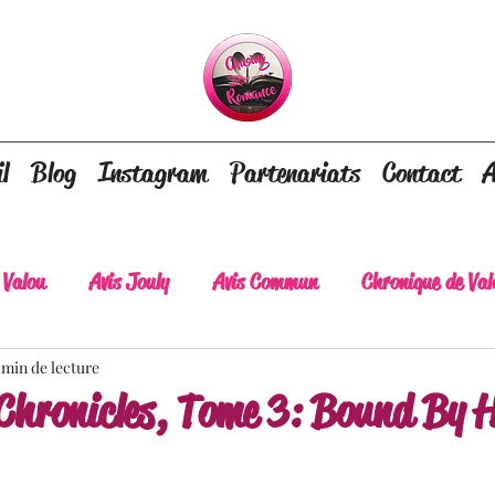
l
Blog
Instagram
Partenariats
Contact
A
 Valou
Avis Jouly
Avis Commun
Chronique de Val
 min de lecture
A lire absolument
Dépaysement assuré
Lots of tear
Chronicles, Tome 3: Bound By 
lt
Romance contemporaine
Dark Romance
Roman