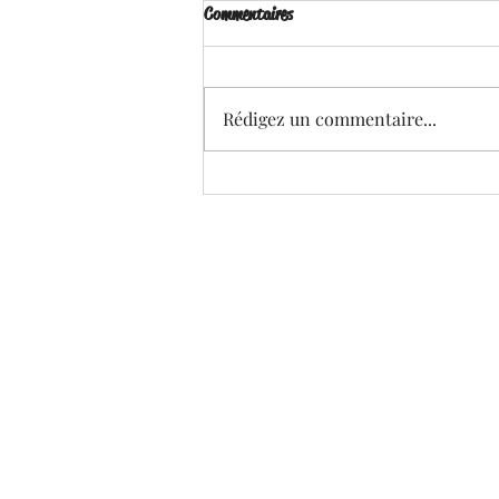
Commentaires
Rédigez un commentaire...
Brille pour Moi - Ena . L