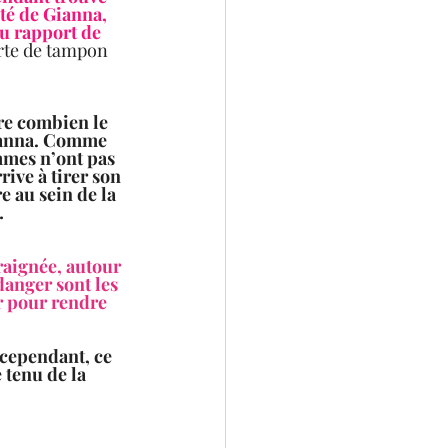
té de Gianna, 
u rapport de 
rte de tampon 
re combien le 
Gianna. Comme 
mmes n’ont pas 
ive à tirer son 
e au sein de la 
…
araignée, autour 
danger sont les 
r pour rendre 
cependant, ce 
 tenu de la 