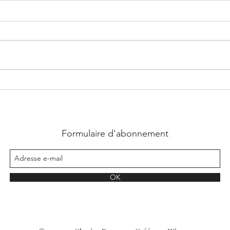
Lucas, Pourquoi pas nous - Eny Heli
Shado
Formulaire d'abonnement
OK