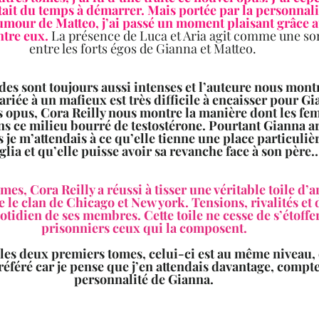
tait du temps à démarrer. Mais portée par la personnali
humour de Matteo, j’ai passé un moment plaisant grâce a
ntre eux.
 La présence de Luca et Aria agit comme une so
entre les forts égos de Gianna et Matteo.  
es sont toujours aussi intenses et l’auteure nous mont
riée à un mafieux est très difficile à encaisser pour 
 opus, Cora Reilly nous montre la manière dont les fe
ns ce milieu bourré de testostérone. Pourtant Gianna arr
 je m’attendais à ce qu’elle tienne une place particulièr
lia et qu’elle puisse avoir sa revanche face à son père
omes, Cora Reilly a réussi à tisser une véritable toile d’
e le clan de Chicago et New york. Tensions, rivalités et 
tidien de ses membres. Cette toile ne cesse de s’étoffe
prisonniers ceux qui la composent. 
 les deux premiers tomes, celui-ci est au même niveau, 
éféré car je pense que j’en attendais davantage, compte
personnalité de Gianna. 