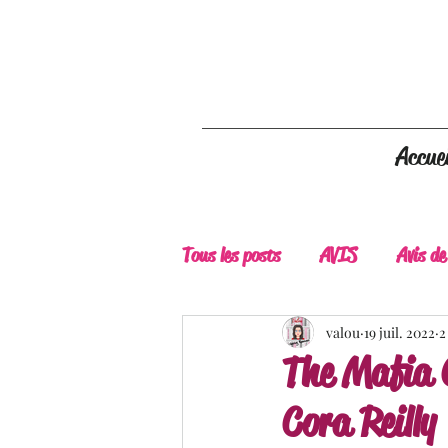
Accuei
Tous les posts
AVIS
Avis de
A Lire
Belle Découverte
valou
19 juil. 2022
2
The Mafia 
Cora Reilly
Douceur livresque
New Adu