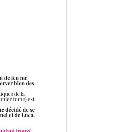
t de feu me 
erver bien des 
iques de la 
emier tome) est 
nc décidé de se 
el et de Luca.  
endant trouvé 