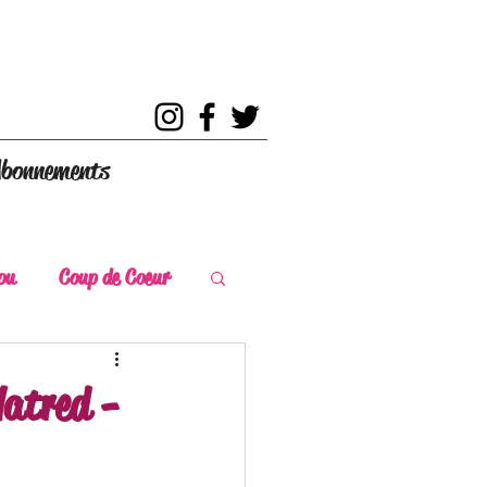
bonnements
ou
Coup de Coeur
s
Coup de Chaud
Hatred -
ce Historique