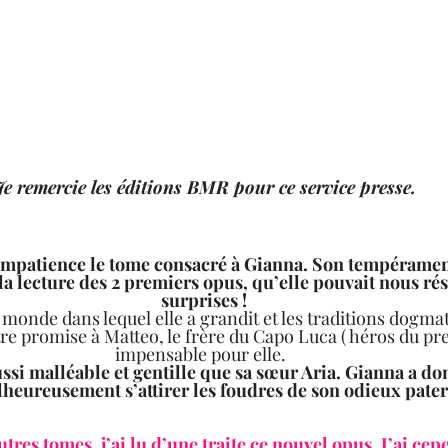
Je remercie les éditions BMR pour ce service presse.
 impatience le tome consacré à Gianna. Son tempéramen
la lecture des 2 premiers opus, qu’elle pouvait nous rés
surprises !
monde dans lequel elle a grandit et les traditions dogmat
être promise à Matteo, le frère du Capo Luca ( héros du pr
impensable pour elle.  
ussi malléable et gentille que sa sœur Aria. Gianna a do
lheureusement s’attirer les foudres de son odieux patern
res tomes, j’ai lu d’une traite ce nouvel opus. J’ai cep