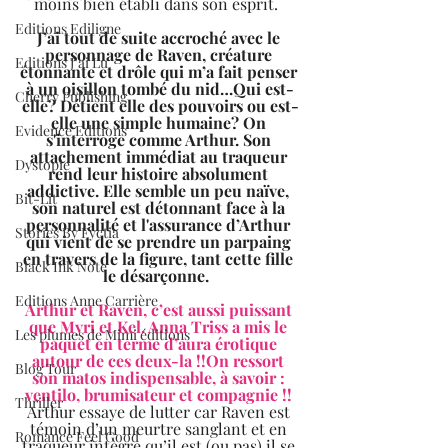
moins bien établi dans son esprit.  
Editions Ediligne
J’ai tout de suite accroché avec le 
personnage de Raven, créature 
Editions J'ai Lu
étonnante et drôle qui m’a fait penser 
à un oisillon tombé du nid…Qui est-
Cherry Publishing
elle? Détient elle des pouvoirs ou est-
elle une simple humaine? On 
Evidence Editions
s'interroge comme Arthur. Son 
attachement immédiat au traqueur 
Dystopie
rend leur histoire absolument 
addictive. Elle semble un peu naïve, 
Bit-Lit
son naturel est détonnant face à la 
personnalité et l'assurance d’Arthur 
Stories By Fyctia
qui vient de se prendre un parpaing 
en travers de la figure, tant cette fille 
Black Ink Note
le désarçonne.  
Editions Anne Carrière
Arthur et Raven, c’est aussi puissant 
que Myri et Kel. Anna Triss a mis le 
Les plumes de Mimi éditions
paquet en terme d’aura érotique 
autour de ces deux-la !!On ressort 
Blog Tour
son matos indispensable, à savoir : 
ventilo, brumisateur et compagnie !!
Thriller
Arthur essaye de lutter car Raven est 
témoin d’un meurtre sanglant et en 
Romance Feel Good
traqueur intègre qu’il est (ou pas) il se 