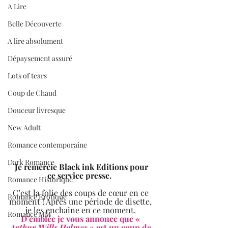
A Lire
Belle Découverte
A lire absolument
Dépaysement assuré
Lots of tears
Coup de Chaud
Douceur livresque
New Adult
Romance contemporaine
Dark Romance
 Je remercie Black ink Editions pour 
ce service presse.  
Romance Historique
C’est la folie des coups de cœur en ce 
Romance Erotique
moment ! Après une période de disette, 
je les enchaine en ce moment. 
Romance MM
D’emblée je vous annonce que « 
Arthur Wills Holmes
 » est un coup de 