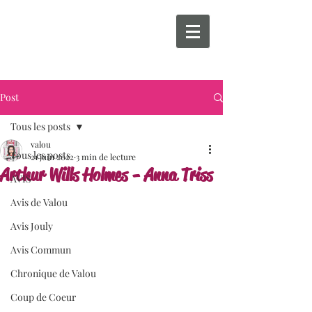
Post
Tous les posts
valou
Tous les posts
21 juin 2022
3 min de lecture
Arthur Wills Holmes - Anna Triss
AVIS
Avis de Valou
Avis Jouly
Avis Commun
Chronique de Valou
Coup de Coeur