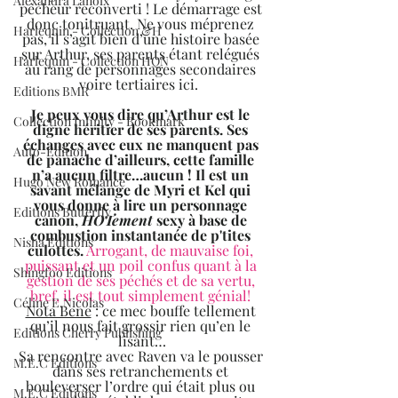
Alexandra Lanoix
pêcheur reconverti ! Le démarrage est 
donc tonitruant. Ne vous méprenez 
Harlequin - Collection &H
pas, il s’agit bien d’une histoire basée 
sur Arthur, ses parents étant relégués 
Harlequin - Collection HQN
au rang de personnages secondaires 
voire tertiaires ici.  
Editions BMR
Je peux vous dire qu’Arthur est le 
Collection Infinity - Bookmark
digne héritier de ses parents. Ses 
échanges avec eux ne manquent pas 
Auto-Edition
de panache d’ailleurs, cette famille 
n’a aucun filtre…aucun ! Il est un 
Hugo New Romance
savant mélange de Myri et Kel qui 
vous donne à lire un personnage 
Editions Butterfly
canon, 
HOTement
 sexy à base de 
combustion instantanée de p'tites 
Nisha Editions
culottes.
Arrogant, de mauvaise foi, 
puissant et un poil confus quant à la 
Shingfoo Editions
gestion de ses péchés et de sa vertu, 
bref, il est tout simplement génial!
Céline E.Nicolas
Nota Bene
 : ce mec bouffe tellement 
qu’il nous fait grossir rien qu’en le 
Editions Cherry Publishing
lisant…
Sa rencontre avec Raven va le pousser 
M.E.C Editions
dans ses retranchements et 
bouleverser l’ordre qui était plus ou 
M.E.C Editions