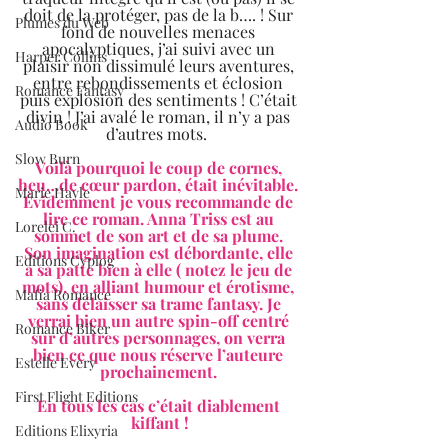
doit de la protéger, pas de la b…. ! Sur 
Plumes du Web
fond de nouvelles menaces 
apocalyptiques, j’ai suivi avec un 
Harper Collins
plaisir non dissimulé leurs aventures, 
entre rebondissements et éclosion 
Romance Fantasy
puis explosion des sentiments ! C’était 
divin ! J’ai avalé le roman, il n’y a pas 
Audio Book
d’autres mots.  
Slow Burn
Voilà pourquoi le coup de cornes, 
heu…de cœur pardon, était inévitable. 
Marie Hayle
Évidemment je vous recommande de 
lire ce roman. Anna Triss est au 
Lorelei C.
sommet de son art et de sa plume. 
Son imagination est débordante, elle 
Editions Cyplog
a sa patte bien à elle ( notez le jeu de 
mots), en alliant humour et érotisme, 
Mafia Romance
sans délaisser sa trame fantasy. Je 
verrai bien un autre spin-off centré 
Romance Biker
sur d’autres personnages, on verra 
bien ce que nous réserve l’auteure 
Estelle Every
prochainement. 
First Flight Editions
En tous les cas c’était diablement 
kiffant !
Editions Elixyria