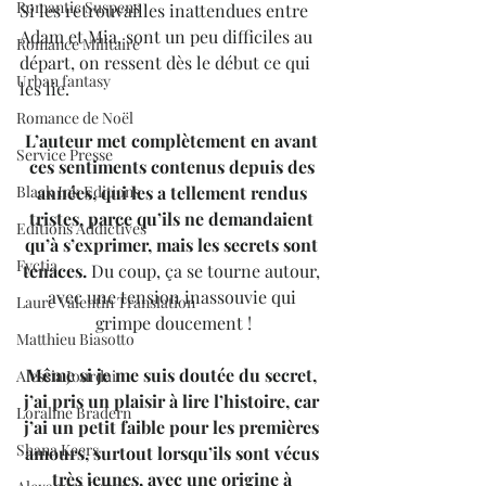
Romantic Suspens
Si les retrouvailles inattendues entre 
Adam et Mia, sont un peu difficiles au 
Romance Militaire
départ, on ressent dès le début ce qui 
Urban fantasy
les lie. 
Romance de Noël
L’auteur met complètement en avant 
Service Presse
ces sentiments contenus depuis des 
Black Ink Editions
années, qui les a tellement rendus 
tristes, parce qu’ils ne demandaient 
Editions Addictives
qu’à s’exprimer, mais les secrets sont 
Fyctia
tenaces.
 Du coup, ça se tourne autour, 
avec une tension inassouvie qui 
Laure Valentin Translation
grimpe doucement !
Matthieu Biasotto
Même si je me suis doutée du secret, 
Alessia Jourdain
j’ai pris un plaisir à lire l’histoire, car 
Loraline Bradern
j’ai un petit faible pour les premières 
Shana Keers
amours, surtout lorsqu’ils sont vécus 
très jeunes, avec une origine à 