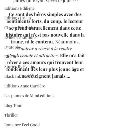
James ou Bryan verra le jour ???
Editions Ediligne
Ce sont des héros simples avec des 
Editions J'ai Lu
sentiments forts, du coup, le lecteur 
Cherry Publishing
se prend naturellement dans cette 
histoire qui n’est pas nouvelle dans la 
Evidence Editions
trame, ni le contenu. 
Néanmoins,
Dystopie
l’auteur a réussi à la rendre 
attendrissante et attractive
. 
Elle m’a fait 
Bit-Lit
rêver à ces amours qui trouvent leur 
Stories By Fyctia
fondement dès leur plus jeune âge et 
ne s’éteignent jamais …
Black Ink Note
Editions Anne Carrière
Les plumes de Mimi éditions
Blog Tour
Thriller
Romance Feel Good