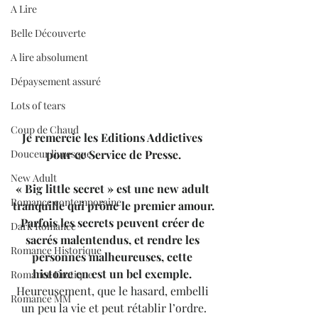
A Lire
Belle Découverte
A lire absolument
Dépaysement assuré
Lots of tears
Coup de Chaud
Je remercie les Editions Addictives 
Douceur livresque
pour ce Service de Presse.
New Adult
« Big little secret » est une new adult 
Romance contemporaine
tranquille qui prône le premier amour.
Parfois les secrets peuvent créer de 
Dark Romance
sacrés malentendus, et rendre les 
Romance Historique
personnes malheureuses, cette 
histoire en est un bel exemple.
Romance Erotique
Heureusement, que le hasard, embelli 
Romance MM
un peu la vie et peut rétablir l’ordre.