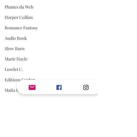
Plumes du Web
Harper Collins
Romance Fantasy
Audio Book
Slow Burn
Marie Hayle
Lorelei C.
Editions Cyplog
Mafia Romance
Romance Biker
Estelle Every
First Flight Editions
Editions Elixyria
AVIS