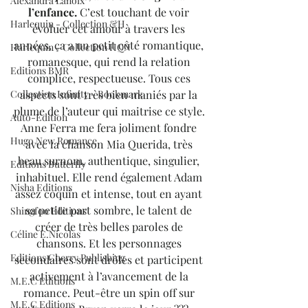
Alexandra Lanoix
l’enfance.
 C’est touchant de voir 
Harlequin - Collection &H
évoluer cet amour à travers les 
années, ça a un petit côté romantique, 
Harlequin - Collection HQN
romanesque, qui rend la relation 
Editions BMR
complice, respectueuse. Tous ces 
Collection Infinity - Bookmark
aspects sont très bien maniés par la 
plume de l’auteur qui maitrise ce style. 
Auto-Edition
Anne Ferra me fera joliment fondre 
Hugo New Romance
avec la chanson Mia Querida, très 
beau surnom, authentique, singulier, 
Editions Butterfly
inhabituel. 
Elle rend également Adam 
Nisha Editions
assez coquin et intense, tout en ayant 
sa petite part sombre, le talent de 
Shingfoo Editions
créer de très belles paroles de 
Céline E.Nicolas
chansons. Et les personnages 
Editions Cherry Publishing
secondaires sont drôles et participent 
activement à l’avancement de la 
M.E.C Editions
romance. Peut-être un spin off sur 
M.E.C Editions