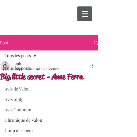
Post
Tous les posts
Jouly
Tous les posts
1 sept. 2020
2 min de lecture
Big little secret - Anne Ferra
AVIS
Avis de Valou
Avis Jouly
Avis Commun
Chronique de Valou
Coup de Coeur