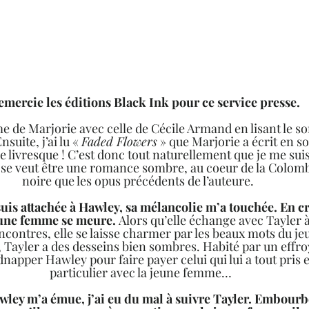
 remercie les éditions Black Ink pour ce service presse.  
ume de Marjorie avec celle de Cécile Armand en lisant le 
Ensuite, j’ai lu « 
Faded Flowers
 » que Marjorie a écrit en sol
e livresque ! C’est donc tout naturellement que je me suis 
i se veut être une romance sombre, au coeur de la Colom
noire que les opus précédents de l’auteure.  
 suis attachée à Hawley, sa mélancolie m’a touchée. En 
eune femme se meure. 
Alors qu’elle échange avec Tayler à
ncontres, elle se laisse charmer par les beaux mots du 
 Tayler a des desseins bien sombres. Habité par un effro
dnapper Hawley pour faire payer celui qui lui a tout pris et
particulier avec la jeune femme…
awley m’a émue, j’ai eu du mal à suivre Tayler. Embourb