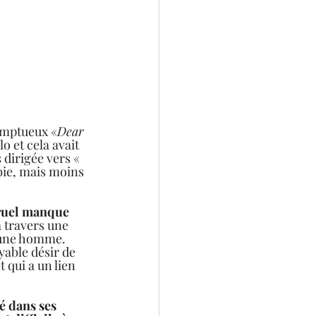
somptueux «
Dear 
o et cela avait 
dirigée vers «  
bie, mais moins 
cruel manque 
 travers une 
jeune homme. 
yable désir de 
 qui a un lien 
é dans ses 