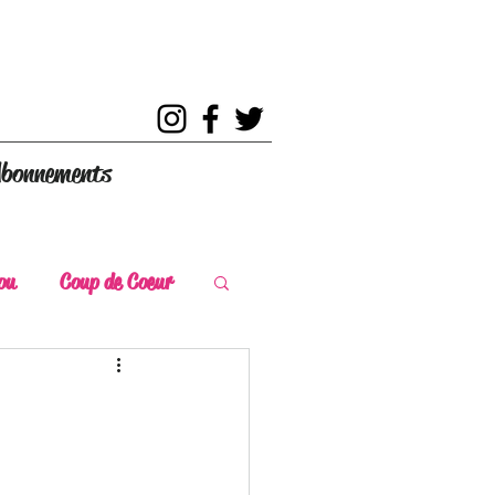
bonnements
ou
Coup de Coeur
s
Coup de Chaud
ce Historique