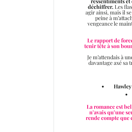
ressentiments et 
déchiffrer.
 Les fl
agir ainsi, mais il s
peine à m’attach
vengeance le maintie
Le rapport de force
tenir tête à son bour
Je m’attendais à u
davantage axé sa t
La romance est bell
n’avais qu’une seu
rende compte que c