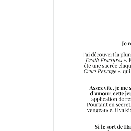
 Je
J’ai découvert la pl
Death Fractures
 ». 
été une sacrée claqu
Cruel Revenge
 », qu
Assez vite, je me
d’amour, cette j
application de re
Pourtant en secret,
vengeance, il va ki
Si le sort de H