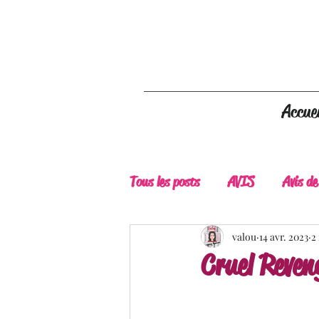
Accuei
Tous les posts
AVIS
Avis de
A Lire
Belle Découverte
valou
14 avr. 2023
2
Cruel Reven
Douceur livresque
New Adu