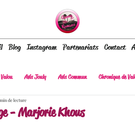
l
Blog
Instagram
Partenariats
Contact
A
 Valou
Avis Jouly
Avis Commun
Chronique de Val
 min de lecture
A lire absolument
Dépaysement assuré
Lots of tear
ge - Marjorie Khous
lt
Romance contemporaine
Dark Romance
Roman