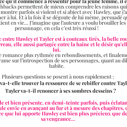
ce qu’il commence à ressentir pour la jeune femme, il est
ashbacks permettent de mieux comprendre les raisons qui 
e montre parfois si violent et si abject avec Hawley, que j’a
er à lui. Et à la fois il se dégoute de lui même, persuadé q
nt en vie... J’imagine que l’auteure a voulu brouiller les 
personnage, en cela c’est très réussi !  
 entre Hawley et Tayler est à couteaux tirés, la belle ro
reau, elle aussi partagée entre la haine et le désir qu'el
lui.  
ne romance plus rythmée en rebondissements, et finalemen
rame sur l’introspection de ses personnages, quant au di
habite.  
Plusieurs questions se posent à nous rapidement :
 	Tayler va-t-il renoncer à ses sombres 
e et bien présente, en demi-teinte parfois, puis éclatan
le envie en avançant au fur et à mesure des chapitres, 
e que lui apporte Hawley est bien plus précieux que de
sa vengeance…