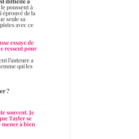
 difficile à 
le poussent à 
i éprouvé de la 
ue seule sa 
pistes avec ce 
usse essaye de 
le ressent pour 
t l’auteure a 
lemme qui les 
Hawley va-t-elle trouver la ressource de se rebiffer contre Tayler ? 		
desseins ?  	
te souvent. Je 
que Tayler se 
 mener à bien 