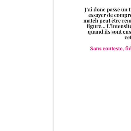
J’ai donc passé un 
essayer de compren
match peut être rem
figure… L’intensité
quand ils sont ens
ce
   Sans conteste, fidèle je suis et fidèle je resterai à l’excellente plume de Léni, quoiqu’il 