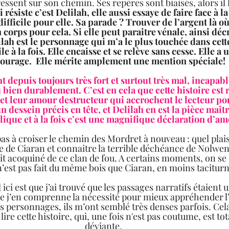
ressent sur son chemin. Ses repères sont biaisés, alors il 
i résiste c’est Delilah, elle aussi essaye de faire face à l
ifficile pour elle. Sa parade ? Trouver de l’argent là où 
n corps pour cela. Si elle peut paraitre vénale, ainsi décri
ilah est le personnage qui m’a le plus touchée dans cette
gile à la fois. Elle encaisse et se relève sans cesse. Elle a
courage.  Elle mérite amplement une mention spéciale!
t depuis toujours très fort et surtout très mal, incapab
u bien durablement. C’est en cela que cette histoire est 
et leur amour destructeur qui accrochent le lecteur pou
n dessein précis en tête, et Delilah en est la pièce maitr
ique et à la fois c’est une magnifique déclaration d’amo
as à croiser le chemin des Mordret à nouveau : quel plaisir
e de Ciaran et connaitre la terrible déchéance de Nolwen
it acoquiné de ce clan de fou. A certains moments, on s
n’est pas fait du même bois que Ciaran, en moins tacitu
ci est que j’ai trouvé que les passages narratifs étaient u
 j’en comprenne la nécessité pour mieux appréhender l’
 personnages, ils m’ont semblé très denses parfois. Cela
ire cette histoire, qui, une fois n'est pas coutume, est tot
déviante. 