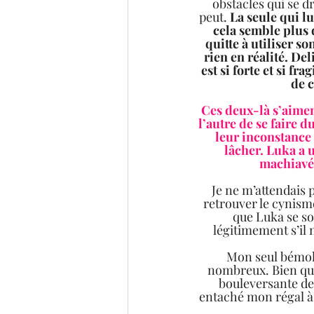
obstacles qui se d
peut. 
La seule qui lu
cela semble plus d
quitte à utiliser so
rien en réalité. Del
est si forte et si fra
de 
Ces deux-là s’aimen
l’autre de se faire d
leur inconstance 
lâcher. Luka a u
machiavél
Je ne m’attendais p
retrouver le cynism
que Luka se so
légitimement s’il 
Mon seul bémol i
nombreux. Bien que
bouleversante des
entaché mon régal à l