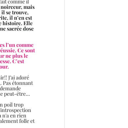
fait comme il 
a noirceur, mais 
il se trouve, 
te, il n’en est 
 histoire. Elle 
 une sacrée dose 
les l’un comme 
réussie. Ce sont 
r ne plus le 
esse. C’est 
ur.  
!! J’ai adoré 
. Pas étonnant 
e demande 
rne peut-être…
n poil trop 
introspection 
 n'a en rien 
alement folle et 