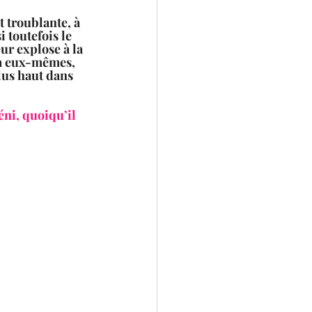
 troublante, à 
 toutefois le 
ur explose à la 
t à eux-mêmes, 
lus haut dans 