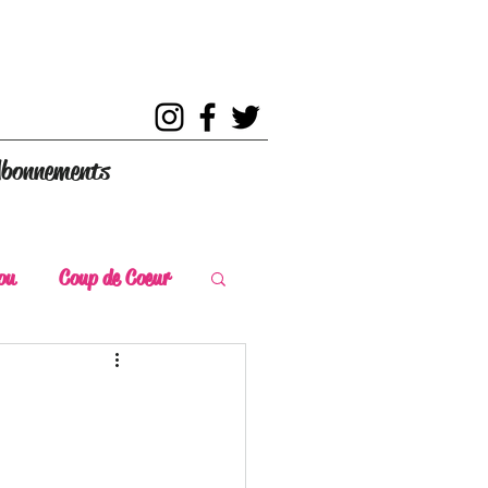
bonnements
ou
Coup de Coeur
s
Coup de Chaud
ce Historique