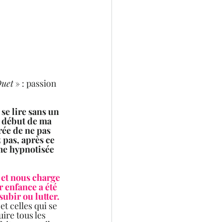
Duet
 » : passion 
se lire sans un 
u début de ma 
rée de ne pas 
pas, après ce 
me hypnotisée 
et nous charge 
 enfance a été 
subir ou lutter. 
et celles qui se 
ire tous les 