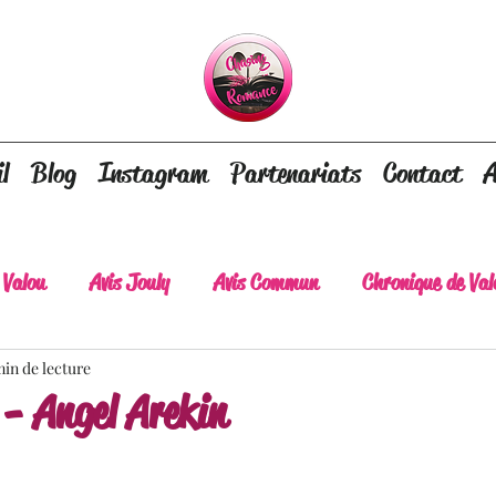
l
Blog
Instagram
Partenariats
Contact
A
 Valou
Avis Jouly
Avis Commun
Chronique de Val
min de lecture
A lire absolument
Dépaysement assuré
Lots of tear
- Angel Arekin
lt
Romance contemporaine
Dark Romance
Roman