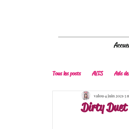
Accuei
Tous les posts
AVIS
Avis de
A Lire
Belle Découverte
valou
4 juin 2021
3 
Dirty Duet 
Douceur livresque
New Adu