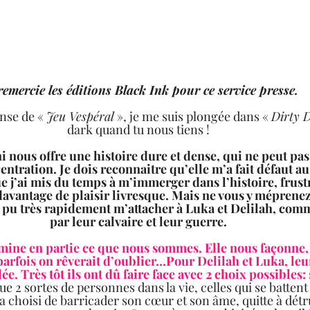
remercie les éditions Black Ink pour ce service presse.  
nse de « 
Jeu Vespéral
 », je me suis plongée dans « 
Dirty 
dark quand tu nous tiens !  
i nous offre une histoire dure et dense, qui ne peut pas 
tration. Je dois reconnaitre qu’elle m’a fait défaut a
ue j’ai mis du temps à m’immerger dans l’histoire, frust
davantage de plaisir livresque. Mais ne vous y méprenez 
’ai pu très rapidement m’attacher à Luka et Delilah, com
par leur calvaire et leur guerre.  
mine en partie ce que nous sommes. Elle nous façonne, 
parfois on rêverait d’oublier…Pour Delilah et Luka, leur
e. Très tôt ils ont dû faire face avec 2 choix possibles: 
ue 2 sortes de personnes dans la vie, celles qui se battent 
 a choisi de barricader son cœur et son âme, quitte à détru