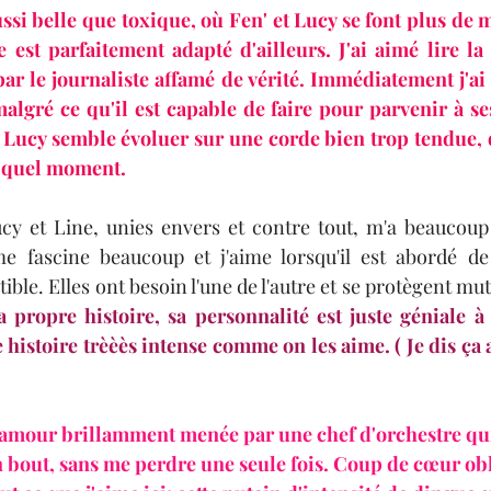
ussi belle que toxique, où Fen' et Lucy se font plus de m
e est parfaitement adapté d'ailleurs. J'ai aimé lire la 
par le journaliste affamé de vérité. Immédiatement j'ai
algré ce qu'il est capable de faire pour parvenir à ses 
 Lucy semble évoluer sur une corde bien trop tendue, q
e quel moment. 
ucy et Line, unies envers et contre tout, m'a beaucoup
e fascine beaucoup et j'aime lorsqu'il est abordé de 
tible. Elles ont besoin l'une de l'autre et se protègent mu
a propre histoire, sa personnalité est juste géniale à 
histoire trèèès intense comme on les aime. ( Je dis ça au
d'amour brillamment menée par une chef d'orchestre qui
n bout, sans me perdre une seule fois. Coup de cœur ob