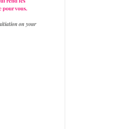
qui rend les 
e pour vous. 
nitiation on your 