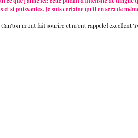
out ce que j'aime ici: cette putain d'intensité de dingue 
s et si puissantes. Je suis certaine qu'il en sera de mêm
à Can'ton m'ont fait sourire et m'ont rappelé l'excellent "
I