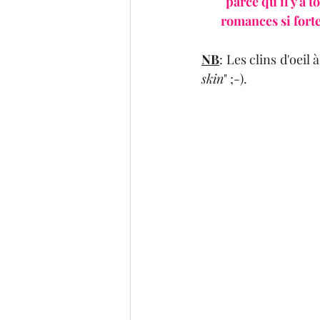
parce qu'il y a t
romances si forte
NB
: Les clins d'oeil 
skin
" ;-). 