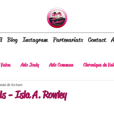
l
Blog
Instagram
Partenariats
Contact
A
 Valou
Avis Jouly
Avis Commun
Chronique de Val
 min de lecture
A lire absolument
Dépaysement assuré
Lots of tear
Us - Isla A. Rowley
lt
Romance contemporaine
Dark Romance
Roman