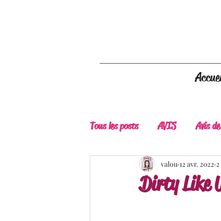
Accuei
Tous les posts
AVIS
Avis de
A Lire
Belle Découverte
valou
12 avr. 2022
2
Dirty Like 
Douceur livresque
New Adu