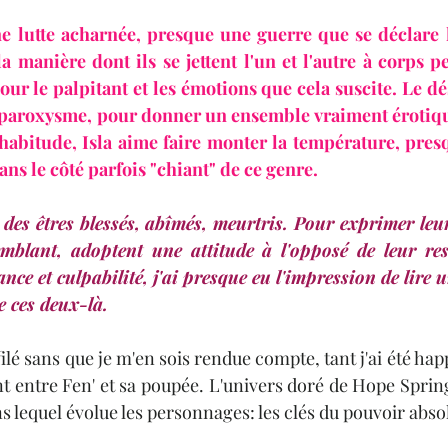
e lutte acharnée, presque une guerre que se déclare le
la manière dont ils se jettent l'un et l'autre à corps p
ur le palpitant et les émotions que cela suscite. Le dési
r paroxysme, pour donner un ensemble vraiment érotique
abitude, Isla aime faire monter la température, pre
 sans le côté parfois "chiant" de ce genre. 
 des êtres blessés, abîmés, meurtris. Pour exprimer leur 
mblant, adoptent une attitude à l'opposé de leur resse
nce et culpabilité, j'ai presque eu l'impression de lire u
e ces deux-là. 
ilé sans que je m'en sois rendue compte, tant j'ai été ha
t entre Fen' et sa poupée. L'univers doré de Hope Springs
 lequel évolue les personnages: les clés du pouvoir absol