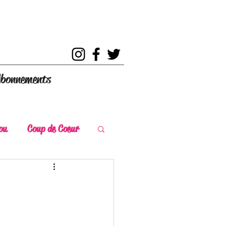
bonnements
ou
Coup de Coeur
s
Coup de Chaud
ce Historique