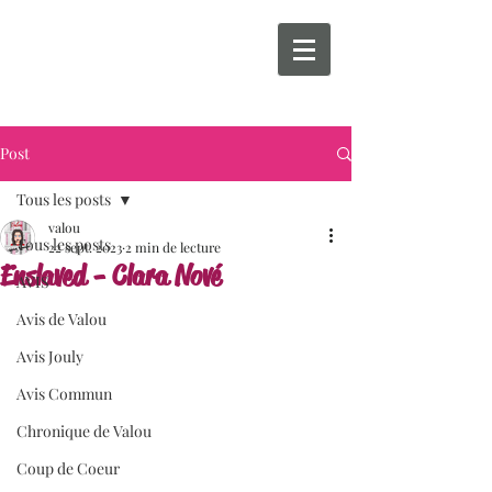
Post
Tous les posts
valou
Tous les posts
22 sept. 2023
2 min de lecture
Enslaved - Clara Nové
AVIS
Avis de Valou
Avis Jouly
Avis Commun
Chronique de Valou
Coup de Coeur