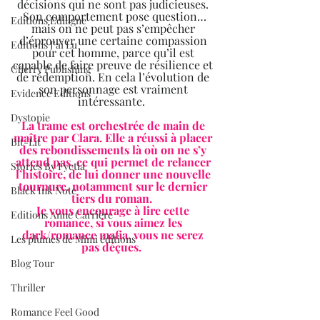
décisions qui ne sont pas judicieuses. 
Son comportement pose question…
Editions Ediligne
mais on ne peut pas s’empêcher 
d’éprouver une certaine compassion 
Editions J'ai Lu
pour cet homme, parce qu’il est 
capable de faire preuve de résilience et 
Cherry Publishing
de rédemption. En cela l’évolution de 
son personnage est vraiment 
Evidence Editions
intéressante.  
Dystopie
La trame est orchestrée de main de 
maître par Clara. Elle a réussi à placer 
Bit-Lit
des rebondissements là où on ne s’y 
attend pas, ce qui permet de relancer 
Stories By Fyctia
l’histoire, de lui donner une nouvelle 
tournure, notamment sur le dernier 
Black Ink Note
tiers du roman.  
Je vous encourage à lire cette 
Editions Anne Carrière
romance, si vous aimez les 
dark/romance mafia, vous ne serez 
Les plumes de Mimi éditions
pas déçues.  
Blog Tour
Thriller
Romance Feel Good