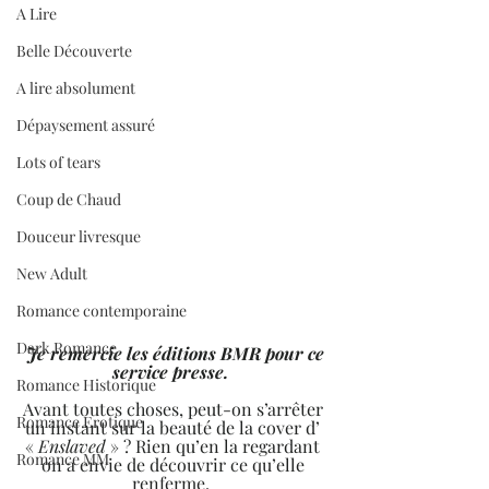
A Lire
Belle Découverte
A lire absolument
Dépaysement assuré
Lots of tears
Coup de Chaud
Douceur livresque
New Adult
Romance contemporaine
Dark Romance
Je remercie les éditions BMR pour ce 
service presse.  
Romance Historique
Avant toutes choses, peut-on s’arrêter 
Romance Erotique
un instant sur la beauté de la cover d’ 
« 
Enslaved
 » ? Rien qu’en la regardant 
Romance MM
on a envie de découvrir ce qu’elle 
renferme.  