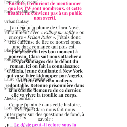
Romantic Suspens
Ensuite, il convient de mentionner 
que les TW sont nombreux, et cette 
Romance Militaire
histoire ne convient pas à un public 
non averti. 
Urban fantasy
J’ai déjà lu la plume de Clara Nové, 
Romance de Noël
notamment avec « 
Killing me softly
 » ou 
encore « 
Prison Rules
 ». J’étais donc 
Service Presse
très curieuse de lire ce nouvel opus, 
une dark romance qui plus est.  
Black Ink Editions
J’ai passé un très bon moment à 
nouveau. Clara sait nous attacher à 
Editions Addictives
ses personnages dès le début du 
roman. Ici on fait la connaissance 
Fyctia
d’Alixia, jeune étudiante à New York 
qui va se faire kidnapper par Angelo, 
Laure Valentin Translation
à la tête d’un clan mafieux 
redoutable. Retenue prisonnière dans 
Matthieu Biasotto
la luxueuse demeure de ce dernier, 
elle va vivre la trouille au corps.  
Alessia Jourdain
Ce que j’ai aimé dans cette histoire, 
Loraline Bradern
c’est que Clara nous fait nous 
interroger sur des questions de fond, à 
Shana Keers
savoir :
Le désir peut-il éclore sous la 