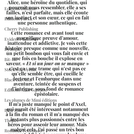
Alice, une héroïne du quotidien, qui 
pourrait nous ressembler, elle a ses 
Editions Ediligne
failles, n’est parfaite, mais elle écoute 
son instinct et son cœur, ce qui en fait 
Editions J'ai Lu
une personne authentique. 
Cherry Publishing
Cette romance est avant tout une 
magnifique preuve d’amour, 
Evidence Editions
inattendue et addictive. Je vois cette 
histoire presque comme une nouvelle, 
Dystopie
un petit bonbon qui vous fait envie et 
une fois en bouche il explose en 
Bit-Lit
saveur. « 
Et si un jour on se manque 
» 
c’est ça : une trame qui n’est pas ce 
Stories By Fyctia
qu’elle semble être, qui cueille le 
lecteur et l’embarque dans une 
Black Ink Note
aventure, teintée de suspens et 
d’intrigue, sous fond de romance 
Editions Anne Carrière
épistolaire.  
Les plumes de Mimi éditions
Il m’a juste manqué le point d’Axel, 
qui aurait été intéressant notamment 
Blog Tour
à la fin du roman et il m’a manqué des 
instants plus passionnés entre les 
Thriller
héros pour asseoir leur amour. Mais 
malgré cela, j’ai passé un très bon 
Romance Feel Good