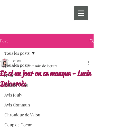
Post
Tous les posts
valou
Tous les posts
12 févr. 2021
2 min de lecture
Et si un jour on se manque - Lucie
AVIS
Delacroix
Avis de Valou
Avis Jouly
Avis Commun
Chronique de Valou
Coup de Coeur