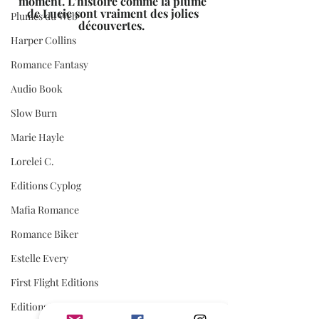
moment. L’histoire comme la plume 
de Lucie sont vraiment des jolies 
Plumes du Web
découvertes.  
Harper Collins
Romance Fantasy
Audio Book
Slow Burn
Marie Hayle
Lorelei C.
Editions Cyplog
Mafia Romance
Romance Biker
Estelle Every
First Flight Editions
Editions Elixyria