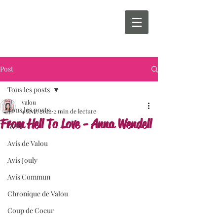
Post
Tous les posts
valou
Tous les posts
4 févr. 2022
2 min de lecture
From Hell To Love - Anna Wendell
AVIS
Avis de Valou
Avis Jouly
Avis Commun
Chronique de Valou
Coup de Coeur