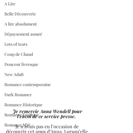
A Lire
Belle Découverte
A lire absolument
Dépaysement assuré
Lots of tears
Coup de Chaud
Douceur livresque
New Adult
Romance contemporaine
Dark Romance
Romance Historique
 Je remercie Anna Wendell pour 
Romance Erotique
l’envoi de ce service presse.  
Romance MM
Je n’avais pas eu l’occasion de 
découvrir cet opus d’Anna. Lorsqu’elle 