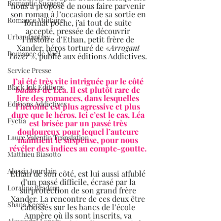
Romantic Suspens
nous a proposé de nous faire parvenir 
son roman à l’occasion de sa sortie en 
Romance Militaire
format poche, j’ai tout de suite 
accepté, pressée de découvrir 
Urban fantasy
l’histoire d’Ethan, petit frère de 
Xander, héros torturé de «
Arrogant 
Romance de Noël
Lover
 », publié aux éditions Addictives. 
Service Presse
J’ai été très vite intriguée par le côté 
Black Ink Editions
badass
 de Léa. Il est plutôt rare de 
lire des romances, dans lesquelles 
Editions Addictives
l’héroïne est plus agressive et plus 
dure que le héros. Ici c’est le cas. Léa 
Fyctia
est brisée par un passé très 
douloureux pour lequel l’auteure 
Laure Valentin Translation
maintient le suspense, pour nous 
révéler des indices au compte-goutte. 
Matthieu Biasotto
Alessia Jourdain
Ethan de son côté, est lui aussi affublé 
d’un passé difficile, écrasé par la 
Loraline Bradern
surprotection de son grand frère 
Xander. La rencontre de ces deux être 
Shana Keers
cabossés sur les bancs de l’école 
Ampère où ils sont inscrits, va 