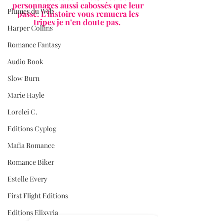
personnages aussi cabossés que leur 
Plumes du Web
passé. L’histoire vous remuera les 
tripes je n’en doute pas.  
Harper Collins
Romance Fantasy
Audio Book
Slow Burn
Marie Hayle
Lorelei C.
Editions Cyplog
Mafia Romance
Romance Biker
Estelle Every
First Flight Editions
Editions Elixyria