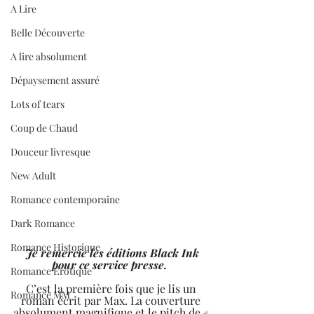
A Lire
Belle Découverte
A lire absolument
Dépaysement assuré
Lots of tears
Coup de Chaud
Douceur livresque
New Adult
Romance contemporaine
Dark Romance
Romance Historique
 Je remercie les éditions Black Ink 
pour ce service presse.  
Romance Erotique
C’est la première fois que je lis un 
Romance MM
roman écrit par Max. La couverture 
absolument magnifique et le pitch de « 