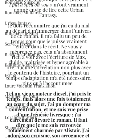
Romantic Suspens
I put a spell on you
 » m’ont vraiment 
donné envie de lire cette Urban 
Romance Militaire
Fantasy.  
Urban fantasy
Je dois reconnaître que j’ai eu du mal 
au départ à m’immerger dans l’univers 
Romance de Noël
de ce roman. Il m’a fallu un peu de 
temps pour que je puisse vraiment 
Service Presse
entrer dans le récit. Ne vous y 
méprenez pas, cela n’a absolument 
Black Ink Editions
rien à voir avec l’écriture de Max, 
fluide, maîtrisée et hyper agréable à 
Editions Addictives
lire. Aucune corrélation non plus avec 
le contenu de l’histoire, pourtant un 
Fyctia
temps d’adaptation m’a été nécessaire, 
plus qu’à l’accoutumée.  
Laure Valentin Translation
Tel un vieux moteur diesel, j’ai pris le 
Matthieu Biasotto
temps, mais alors une fois totalement 
au cœur du sujet, j’ai pu dompter ma 
Alessia Jourdain
concentration, et me suis vue prise 
d’une frénésie livresque : j’ai 
Loraline Bradern
carrément dévoré le roman. Il faut 
dire que je me suis retrouvée 
Shana Keers
totalement charmée par Alistair. J’ai 
adoré son cynisme, son arrogance et 