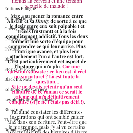
nœuds au cerveau et une tension 
sexuelle de malade ! 
Editions Ediligne
Max a su mener la romance entre 
Editions J'ai Lu
Alistair et sa 
Hunty
 de sorte à ce que 
le désir entre eux soit palpable ( et 
Cherry Publishing
trèèès frustrant) et à la fois 
complètement addictif. Tous les deux 
Evidence Editions
forment une sorte d’équipe pour 
comprendre ce qui leur arrive. Plus 
Dystopie
l’intrigue avance, et plus leur 
attachement l’un à l’autre est fort. 
Bit-Lit
C’est particulièrement cet aspect de 
l’histoire qui m’a plu. 
Car une 
Stories By Fyctia
question subsiste : ce lien est-il réel 
ou surnaturel ? Là est toute la 
Black Ink Note
question…
Si je ne devais retenir qu’un seul 
Editions Anne Carrière
chapitre de ce roman ce serait le 
31ieme qui m’a définitivement 
Les plumes de Mimi éditions
conquise (si je ne l’étais pas déjà !)
. 
Blog Tour
J’ai aimé constater les différentes 
inspirations qui ont semblé guider 
Thriller
Max dans son écriture. Peut-être que 
je me trompe, mais j’y ai vu certains 
Romance Feel Good
aspects inspirés des histoires d’Harry 