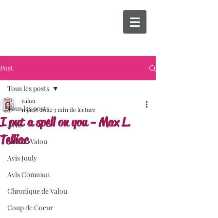
Post
Tous les posts
valou
Tous les posts
11 janv. 2022
3 min de lecture
I put a spell on you - Max L.
AVIS
Telliac
Avis de Valou
Avis Jouly
Avis Commun
Chronique de Valou
Coup de Coeur