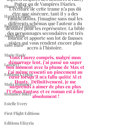
Potter ou de Vampires Diaries. 
Plumes du Web
L’écriture de cette trame n’a pas dû 
être une sinécure, tant il y a des 
Harper Collins
ramifications. J'imagine sans mal les 
différents schémas que l'auteur a du 
Romance Fantasy
dessiner pour les représenter. La bible 
des personnages secondaires est très 
Audio Book
fournie et apporte son lot de fausses 
pistes qui vous rendent encore plus 
Slow Burn
accro à l’histoire.  
Marie Hayle
Vous l’aurez compris, malgré mon 
démarrage lent, j’ai passé un super 
Lorelei C.
bon moment avec la plume de Max et 
j’ai même ressenti un pincement au 
Editions Cyplog
cœur lorsqu’il m'a fallu quitté Al et 
Hunty.  Définitivement, je me 
Mafia Romance
surprends à aimer de plus en plus 
l’Urban Fantasy et ce roman est à lire 
Romance Biker
absolument !
Estelle Every
First Flight Editions
Editions Elixyria