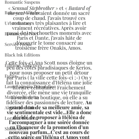
Romantic Suspens
« 
Sensual Stepbrother
 » et « 
Bastard of 
the year 
» m’avaient donnée un sacré 
Romance Militaire
coup de chaud. J’avais trouvé ces 
romances très plaisantes à lire et 
Urban fantasy
vraiment récréatives. Après avoir 
passé de très chouettes moments avec 
Romance de Noël
Paris et Dante, j’avais hâte de 
découvrir le tome consacré au 
Service Presse
troisième frère Onakis, Amos.  
Black Ink Editions
Cette fois-ci Ana Scott nous éloigne un 
Editions Addictives
peu des côtes paradisiaques de Kerios, 
pour nous proposer un petit détour 
Fyctia
par Paris ( la ville cette fois-ci ;-) On y 
fait la connaissance d’Héléna une jolie 
Laure Valentin Translation
libraire célibataire. Fraîchement 
divorcée, elle mène une vie tranquille 
au sein de sa boutique, où elle a su 
Matthieu Biasotto
fidéliser des passionnés de lecture. 
Au 
grand dam de sa meilleure amie, sa 
Alessia Jourdain
vie sentimentale est vide...Elle a donc 
décidé de proposer à Héléna de 
Loraline Bradern
l’accompagner à une soirée donnée 
en l’honneur de la promotion d’un 
Shana Keers
nouveau parfum...C’est au cours de 
cette soirée qu’Héléna et Amos vont 