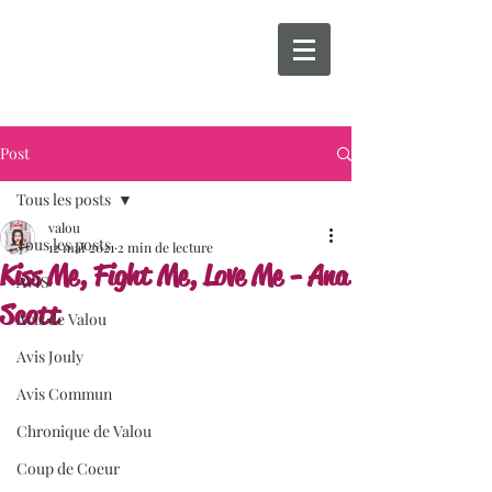
Post
Tous les posts
valou
Tous les posts
12 mai 2021
2 min de lecture
Kiss Me, Fight Me, Love Me - Ana
AVIS
Scott
Avis de Valou
Avis Jouly
Avis Commun
Chronique de Valou
Coup de Coeur