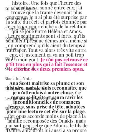
histoire. Une fois que l’heure des 
révélations a sonné entre eux, j’ai 
Editions Ediligne
trouvé que la trame devenait plus 
convenue. Je n’ai plus été surprise par 
Editions J'ai Lu
la suite du récit et parfois étonnée par 
le côté un peu « cliché » de la relation 
Cherry Publishing
qui se joue entre Héléna et Amos. 
Leurs sentiments sont si forts, qu’ils 
Evidence Editions
semblent presque démesurés, même si 
on comprend qu’ils aient du temps à 
Dystopie
rattraper. Tout va alors très vite entre 
eux, et justement ça va un poil trop 
Bit-Lit
vite à mon goût. 
Je n'ai pas retrouvé ce 
p'tit truc en plus qui a fait l'essence et 
le charme des deux premiers opus. 
Stories By Fyctia
Black Ink Note
Ana Scott maîtrise sa plume et son 
histoire, mais je dois reconnaître que 
Editions Anne Carrière
je m’attendais à autre chose. Ce 
roman se lit vite et saura ravir les 
Les plumes de Mimi éditions
inconditionnelles de romances 
légères, sans prise de tête, adaptées 
Blog Tour
pour une lecture cet été sur la plage.  
Cet opus accorde moins de place à la 
Thriller
famille recomposée des Onakis, mais 
qui sait peut-être que Adonis, le fils de 
Romance Feel Good
Dante, aura droit lui aussi à sa propre 