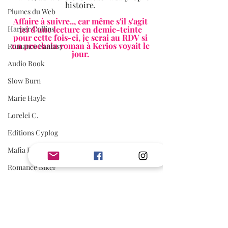
histoire. 
Plumes du Web
Affaire à suivre.., car même s'il s'agit 
ici d'une lecture en demie-teinte 
Harper Collins
pour cette fois-ci, je serai au RDV si 
un prochain roman à Kerios voyait le 
Romance Fantasy
jour. 
Audio Book
Slow Burn
Marie Hayle
Lorelei C.
Editions Cyplog
Mafia Romance
Romance Biker
Estelle Every
First Flight Editions
Editions Elixyria