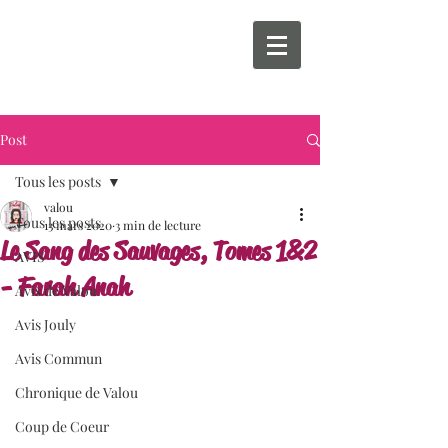
Post
Tous les posts
valou
Tous les posts
13 mars 2020
3 min de lecture
Le Sang des Sauvages, Tomes 1&2
AVIS
- Farah Anah
Avis de Valou
Avis Jouly
Avis Commun
Chronique de Valou
Coup de Coeur