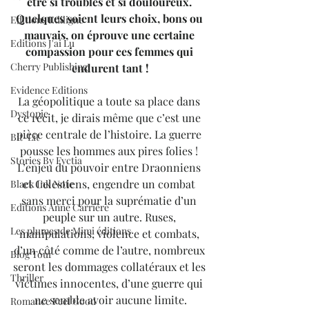
être si troublés et si douloureux. 
Quelques soient leurs choix, bons ou 
Editions Ediligne
mauvais, on éprouve une certaine 
Editions J'ai Lu
compassion pour ces femmes qui 
Cherry Publishing
endurent tant !
Evidence Editions
La géopolitique a toute sa place dans 
Dystopie
ce récit, je dirais même que c’est une 
pièce centrale de l’histoire. La guerre 
Bit-Lit
pousse les hommes aux pires folies ! 
Stories By Fyctia
L’enjeu du pouvoir entre Draonniens 
et Celestiens, engendre un combat 
Black Ink Note
sans merci pour la suprématie d’un 
Editions Anne Carrière
peuple sur un autre. Ruses, 
Les plumes de Mimi éditions
manipulations, violence et combats, 
d’un côté comme de l’autre, nombreux 
Blog Tour
seront les dommages collatéraux et les 
Thriller
victimes innocentes, d’une guerre qui 
ne semble avoir aucune limite.
Romance Feel Good