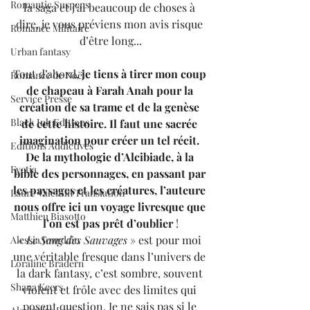
Romantic Suspens
la saga et j’ai beaucoup de choses à 
dire, je vous préviens mon avis risque 
Romance Militaire
d’être long...
Urban fantasy
Tout d’abord, 
je tiens à tirer mon coup 
Romance de Noël
de chapeau à Farah Anah pour la 
Service Presse
création de sa trame et de la genèse 
Black Ink Editions
de cette histoire. Il faut une sacrée 
imagination pour créer un tel récit. 
Editions Addictives
De la mythologie d’Alcibiade, à la 
Fyctia
bible des personnages, en passant par 
les paysages et les créatures, l’auteure 
Laure Valentin Translation
nous offre ici un voyage livresque que 
Matthieu Biasotto
l’on est pas prêt d’oublier 
!
« 
Le Sang des Sauvages
 » est pour moi 
Alessia Jourdain
une véritable fresque dans l’univers de 
Loraline Bradern
la dark fantasy, c’est sombre, souvent 
Shana Keers
violent et frôle avec des limites qui 
posent question. Je ne sais pas si le 