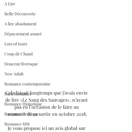
A Lire
Belle Découverte
A lire absolument
Dépaysement assuré
Lots of tears
Coup de Chaud
Douceur livresque
New Adult
Romance contemporaine
Cela faisait longtemps que j’avais envie 
Dark Romance
de lire «Le Sang des Sauvages», n’ayant 
Romance Historique
pas eu l’occasion de le faire au 
moment de sa sortie en octobre 2018.
Romance Erotique
Romance MM
Je vous propose ici un avis global sur 