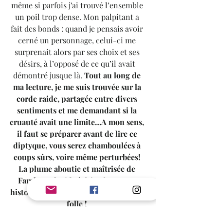
même si parfois j’ai trouvé l’ensemble 
un poil trop dense. Mon palpitant a 
fait des bonds : quand je pensais avoir 
cerné un personnage, celui-ci me 
surprenait alors par ses choix et ses 
désirs, à l’opposé de ce qu’il avait 
démontré jusque là. 
Tout au long de 
ma lecture, je me suis trouvée sur la 
corde raide, partagée entre divers 
sentiments et me demandant si la 
cruauté avait une limite…A mon sens, 
il faut se préparer avant de lire ce 
diptyque, vous serez chamboulées à 
coups sûrs, voire même perturbées! 
La plume aboutie et maîtrisée de 
Farah Anah aide à faire face cette 
histoire hors norme et complètement 
folle !