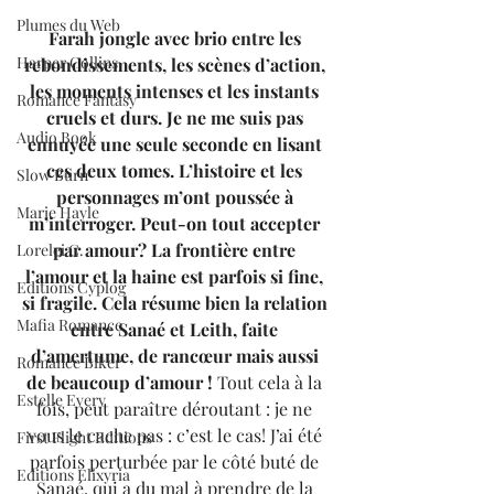
Plumes du Web
Farah jongle avec brio entre les 
Harper Collins
rebondissements, les scènes d’action, 
les moments intenses et les instants 
Romance Fantasy
cruels et durs. Je ne me suis pas 
Audio Book
ennuyée une seule seconde en lisant 
ces deux tomes. L’histoire et les 
Slow Burn
personnages m’ont poussée à 
Marie Hayle
m’interroger. Peut-on tout accepter 
par amour? La frontière entre 
Lorelei C.
l’amour et la haine est parfois si fine, 
Editions Cyplog
si fragile. Cela résume bien la relation 
Mafia Romance
entre Sanaé et Leith, faite 
d’amertume, de rancœur mais aussi 
Romance Biker
de beaucoup d’amour !
 Tout cela à la 
Estelle Every
fois, peut paraître déroutant : je ne 
vous le cache pas : c’est le cas! J’ai été 
First Flight Editions
parfois perturbée par le côté buté de 
Editions Elixyria
Sanaé, qui a du mal à prendre de la 