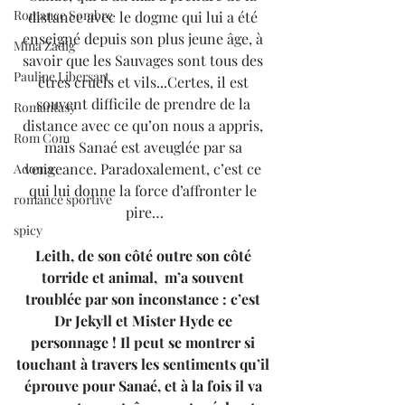
Romance Sombre
distance avec le dogme qui lui a été 
enseigné depuis son plus jeune âge, à 
Mina Zadig
savoir que les Sauvages sont tous des 
Pauline Libersart
êtres cruels et vils...Certes, il est 
souvent difficile de prendre de la 
Romantasy
distance avec ce qu’on nous a appris, 
Rom Com
mais Sanaé est aveuglée par sa 
vengeance. Paradoxalement, c’est ce 
Adonia
qui lui donne la force d’affronter le 
romance sportive
pire…
spicy
Leith, de son côté outre son côté 
torride et animal,  m’a souvent 
troublée par son inconstance : c’est 
Dr Jekyll et Mister Hyde ce 
personnage ! Il peut se montrer si 
touchant à travers les sentiments qu’il 
éprouve pour Sanaé, et à la fois il va 