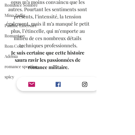
opus m’a moins convaincu que les 
Romance Sombre
autres. Pourtant les sentiments sont 
Mina Zadig
présents, l’intensité, la tension 
également, mais il m’a manqué le petit 
Pauline Libersart
plus, l’étincelle, qui m’emporte au 
Romantasy
milieu de ces nombreux détails 
techniques professionnels.
Rom Com
Je suis certaine que cette histoire 
Adonia
saura ravir les passionnées de 
romance sportive
romance militaire.
spicy