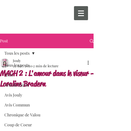
Post
Tous les posts
Jouly
Tous les posts
22 déc. 2020
2 min de lecture
MACH 2 : L'amour dans le viseur -
AVIS
Loraline Bradern
Avis de Valou
Avis Jouly
Avis Commun
Chronique de Valou
Coup de Coeur