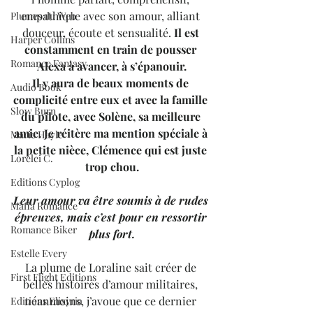
empathique avec son amour, alliant 
Plumes du Web
douceur, écoute et sensualité. 
Il est 
Harper Collins
constamment en train de pousser 
Romance Fantasy
Alexa à avancer, à s’épanouir.
Il y aura de beaux moments de 
Audio Book
complicité entre eux et avec la famille 
Slow Burn
du pilote, avec Solène, sa meilleure 
amie. Je réitère ma mention spéciale à 
Marie Hayle
la petite nièce, Clémence qui est juste 
Lorelei C.
trop chou.
Editions Cyplog
Leur amour va être soumis à de rudes 
Mafia Romance
épreuves, mais c’est pour en ressortir 
Romance Biker
plus fort.
Estelle Every
La plume de Loraline sait créer de 
First Flight Editions
belles histoires d’amour militaires, 
néanmoins, j’avoue que ce dernier 
Editions Elixyria