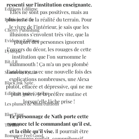
ressenti sur l’institution enseignante.
Editions Ediligne
Elles ne sont pas positives, mais au 
plus juste de la réalité du terrain. Pour 
Editions J'ai Lu
le vivre de l’intérieur, je sais que les 
Cherry Publishing
illusions s’envolent très vite, que la 
Evidence Editions
plupart des personnes ignorent 
l’envers du décor, les rouages de cette 
Dystopie
institution que l’on surnomme le 
Bit-Lit
mammouth ! Ça m’a un peu plombé 
l’ambiance, avec une nouvelle fois des 
Stories By Fyctia
explications nombreuses, une Alexa 
Black Ink Note
plutôt, effacée et dépressive, qui ne me 
Editions Anne Carrière
plaît guère. Je la préfère mutine et 
lorsqu’elle lâche prise ! 
Les plumes de Mimi éditions
Blog Tour
Le personnage de Nath porte cette 
romance tel le commandant qu’il est, 
Thriller
et la cible qu’il vise. 
Il pourrait être 
Romance Feel Good
l’homme parfait, compréhensif, 