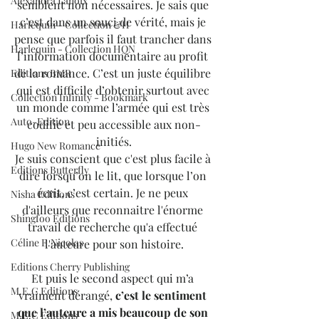
Alexandra Lanoix
semblent non nécessaires. Je sais que 
c’est dans un souci de vérité, mais je 
Harlequin - Collection &H
pense que parfois il faut trancher dans 
Harlequin - Collection HQN
l’information documentaire au profit 
de la romance. C’est un juste équilibre 
Editions BMR
qui est difficile d’obtenir surtout avec 
Collection Infinity - Bookmark
un monde comme l’armée qui est très 
Auto-Edition
codifié et peu accessible aux non-
initiés.
Hugo New Romance
Je suis conscient que c'est plus facile à 
Editions Butterfly
dire lorsqu’on le lit, que lorsque l’on 
écrit, c’est certain. Je ne peux 
Nisha Editions
d'ailleurs que reconnaitre l'énorme 
Shingfoo Editions
travail de recherche qu'a effectué 
Céline E.Nicolas
l'auteure pour son histoire.
Editions Cherry Publishing
Et puis le second aspect qui m’a 
M.E.C Editions
vraiment dérangé, 
c’est le sentiment 
que l’auteure a mis beaucoup de son 
M.E.C Editions