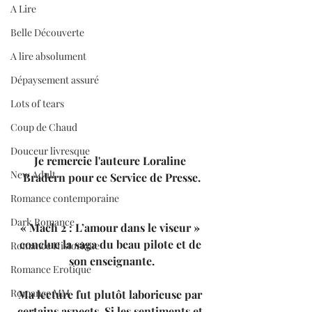
A Lire
Belle Découverte
A lire absolument
Dépaysement assuré
Lots of tears
Coup de Chaud
Douceur livresque
Je remercie l'auteure Loraline 
New Adult
Bradern pour ce Service de Presse.
Romance contemporaine
Dark Romance
« Mach 2 : L’amour dans le viseur » 
conclue la saga du beau pilote et de 
Romance Historique
son enseignante.
Romance Erotique
Romance MM
Ma lecture fut plutôt laborieuse par 
certains aspects. Si les sentiments et 