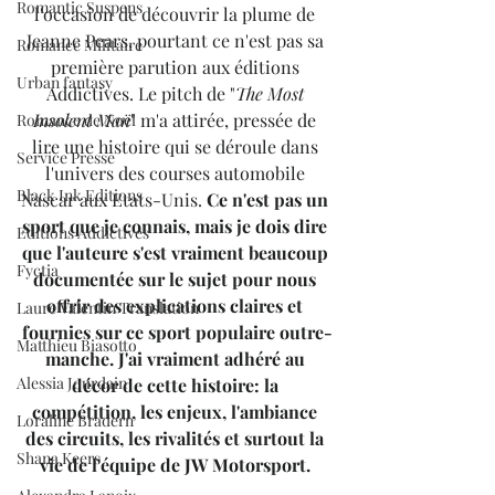
Romantic Suspens
l'occasion de découvrir la plume de 
Jeanne Pears, pourtant ce n'est pas sa 
Romance Militaire
première parution aux éditions 
Urban fantasy
Addictives. Le pitch de "
The Most 
Insolent Man
" m'a attirée, pressée de 
Romance de Noël
lire une histoire qui se déroule dans 
Service Presse
l'univers des courses automobile 
Black Ink Editions
Nascar aux Etats-Unis. 
Ce n'est pas un 
sport que je connais, mais je dois dire 
Editions Addictives
que l'auteure s'est vraiment beaucoup 
Fyctia
documentée sur le sujet pour nous 
offrir des explications claires et 
Laure Valentin Translation
fournies sur ce sport populaire outre-
Matthieu Biasotto
manche. J'ai vraiment adhéré au 
Alessia Jourdain
décor de cette histoire: la 
compétition, les enjeux, l'ambiance 
Loraline Bradern
des circuits, les rivalités et surtout la 
Shana Keers
vie de l'équipe de JW Motorsport. 