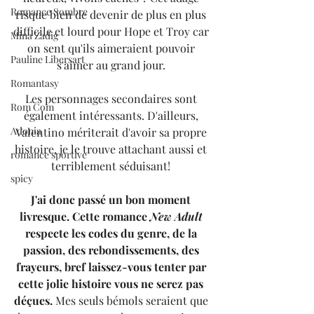
Romance Sombre
risque bien de devenir de plus en plus 
difficile et lourd pour Hope et Troy
car 
Mina Zadig
on sent qu'ils aimeraient pouvoir 
Pauline Libersart
s'aimer au grand jour. 
Romantasy
Les personnages secondaires sont 
Rom Com
également intéressants. D'ailleurs, 
Adonia
Valentino mériterait d'avoir sa propre 
histoire, je le trouve attachant aussi et 
romance sportive
terriblement séduisant! 
spicy
J'ai donc passé un bon moment 
livresque. Cette romance 
New Adult
respecte les codes du genre, de la 
passion, des rebondissements, des 
frayeurs, bref laissez-vous tenter par 
cette jolie histoire vous ne serez pas 
déçues.
 Mes seuls bémols seraient que 