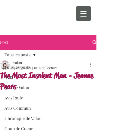
Post
Tous les posts
valou
Tous les posts
5 janv. 2021
3 min de lecture
The Most Insolent Man - Jeanne
AVIS
Pears
Avis de Valou
Avis Jouly
Avis Commun
Chronique de Valou
Coup de Coeur