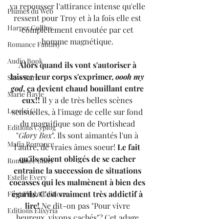
va repousser l'attirance intense qu'elle 
Plumes du Web
ressent pour Troy et à la fois elle est 
Harper Collins
complètement envoutée par cet 
homme magnétique. 
Romance Fantasy
Audio Book
Alors quand ils vont s'autoriser à 
laisser leur corps s'exprimer, 
oooh my 
Slow Burn
god
, ça devient chaud bouillant entre 
Marie Hayle
eux!!
 Il y a de très belles scènes 
Lorelei C.
sensuelles, à l'image de celle sur fond 
du magnifique son de Portishead 
Editions Cyplog
"
Glory Box
". Ils sont aimantés l'un à 
Mafia Romance
l'autre, de vraies âmes soeur! 
Le fait 
qu'ils soient obligés de se cacher 
Romance Biker
entraine la succession de situations 
Estelle Every
cocasses qui les malmènent à bien des 
égards. C'est vraiment très addictif à 
First Flight Editions
lire! 
Ne dit-on pas "Pour vivre 
Editions Elixyria
heureux, vivons cachés"? Cet adage 