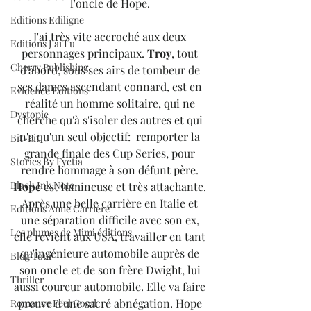
l'oncle de Hope. 
Editions Ediligne
J'ai très vite accroché aux deux 
Editions J'ai Lu
personnages principaux. 
Troy
, tout 
Cherry Publishing
d'abord, sous ses airs de tombeur de 
ses dames ascendant connard, est en 
Evidence Editions
réalité un homme solitaire, qui ne 
Dystopie
cherche qu'à s'isoler des autres et qui 
n'a qu'un seul objectif:  remporter la 
Bit-Lit
grande finale des Cup Series, pour 
Stories By Fyctia
rendre hommage à son défunt père. 
Black Ink Note
Hope
 est lumineuse et très attachante. 
Après une belle carrière en Italie et 
Editions Anne Carrière
une séparation difficile avec son ex, 
Les plumes de Mimi éditions
elle revient aux USA, travailler en tant 
qu'ingénieure automobile auprès de 
Blog Tour
son oncle et de son frère Dwight, lui 
Thriller
aussi coureur automobile. Elle va faire 
preuve d'une sacré abnégation. Hope 
Romance Feel Good