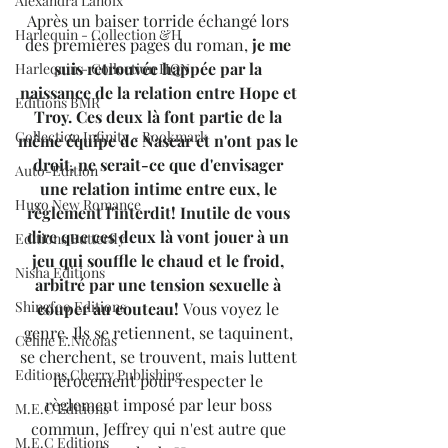
Alexandra Lanoix
Après un baiser torride échangé lors 
Harlequin - Collection &H
des premières pages du roman, 
je me 
suis retrouvée happée par la 
Harlequin - Collection HQN
naissance de la relation entre Hope et 
Editions BMR
Troy. Ces deux là font partie de la 
Collection Infinity - Bookmark
même équipe de Nascar et n'ont pas le 
droit, ne serait-ce que d'envisager 
Auto-Edition
une relation intime entre eux, le 
Hugo New Romance
règlement l'interdit! Inutile de vous 
dire que ces deux là vont jouer à un 
Editions Butterfly
jeu qui souffle le chaud et le froid, 
Nisha Editions
arbitré par une tension sexuelle à 
Shingfoo Editions
couper au couteau! 
Vous voyez le 
genre. Ils se retiennent, se taquinent, 
Céline E.Nicolas
se cherchent, se trouvent, mais luttent 
Editions Cherry Publishing
férocement pour respecter le 
règlement imposé par leur boss 
M.E.C Editions
commun, Jeffrey qui n'est autre que 
M.E.C Editions