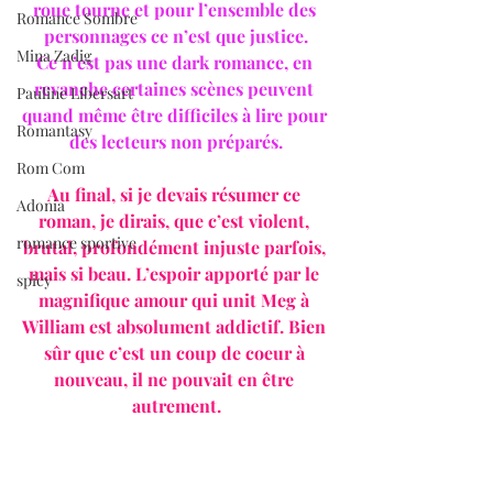
roue tourne et pour l’ensemble des 
Romance Sombre
personnages ce n’est que justice.
Mina Zadig
Ce n’est pas une dark romance, en 
revanche certaines scènes peuvent 
Pauline Libersart
quand même être difficiles à lire pour 
Romantasy
des lecteurs non préparés.
Rom Com
Au final, si je devais résumer ce 
Adonia
roman, je dirais, que c’est violent, 
romance sportive
brutal, profondément injuste parfois, 
mais si beau. L’espoir apporté par le 
spicy
magnifique amour qui unit Meg à 
William est absolument addictif. Bien 
sûr que c’est un coup de coeur à 
nouveau, il ne pouvait en être 
autrement.