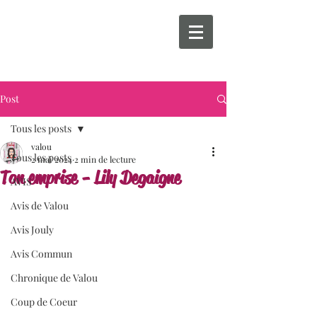
Post
Tous les posts
valou
Tous les posts
2 mai 2024
2 min de lecture
Ton emprise - Lily Degaigne
AVIS
Avis de Valou
Avis Jouly
Avis Commun
Chronique de Valou
Coup de Coeur