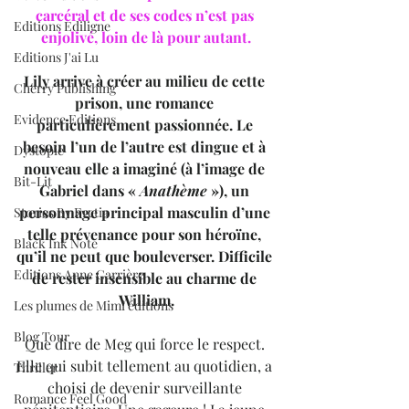
carcéral et de ses codes n’est pas 
Editions Ediligne
enjolivé, loin de là pour autant.
Editions J'ai Lu
Lily arrive à créer au milieu de cette 
Cherry Publishing
prison, une romance 
Evidence Editions
particulièrement passionnée. Le 
besoin l’un de l’autre est dingue et à 
Dystopie
nouveau elle a imaginé (à l’image de 
Bit-Lit
Gabriel dans « 
Anathème
 »), un 
personnage principal masculin d’une 
Stories By Fyctia
telle prévenance pour son héroïne, 
Black Ink Note
qu’il ne peut que bouleverser. Difficile 
Editions Anne Carrière
de rester insensible au charme de 
William.
Les plumes de Mimi éditions
Blog Tour
Que dire de Meg qui force le respect. 
Elle qui subit tellement au quotidien, a 
Thriller
choisi de devenir surveillante 
Romance Feel Good