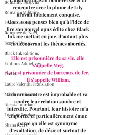
L’histoire m’avait bouleversée et la 
Romantic Suspens
rencontre avec la plume de Lily 
Romance Militaire
m’avait totalement conquise.
Alors, vous pensez bien qu’à l’idée de 
Urban fantasy
lire son nouvel opus édité chez Black 
Romance de Noël
Ink me mettait en joie, d’autant plus 
Service Presse
en découvrant les thèmes abordés.
Black Ink Editions
Elle est prisonnière de sa vie, elle 
Editions Addictives
s’appelle Meg.
Lui est prisonnier de barreaux de fer, 
Fyctia
il s’appelle William.
Laure Valentin Translation
Leur rencontre est improbable et va 
Matthieu Biasotto
rendre leur relation sombre et 
Alessia Jourdain
interdite. Pourtant, leur histoire m’a 
Loraline Bradern
emportée et particulièrement émue 
parce qu’elle est synonyme 
Shana Keers
d’exaltation, de désir et surtout de 