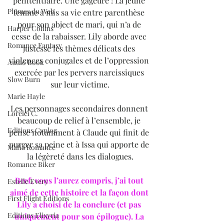
pénitentiaire. Une gageure ! La jeune 
Plumes du Web
femme a mis sa vie entre parenthèse 
pour son abject de mari, qui n’a de 
Harper Collins
cesse de la rabaisser. Lily aborde avec 
Romance Fantasy
justesse les thèmes délicats des 
violences conjugales et de l’oppression 
Audio Book
exercée par les pervers narcissiques 
Slow Burn
sur leur victime.
Marie Hayle
Les personnages secondaires donnent 
Lorelei C.
beaucoup de relief à l’ensemble, je 
Editions Cyplog
pense notamment à Claude qui finit de 
purger sa peine et à Issa qui apporte de 
Mafia Romance
la légèreté dans les dialogues.
Romance Biker
Bref, vous l’aurez compris, j’ai tout 
Estelle Every
aimé de cette histoire et la façon dont 
First Flight Editions
Lily a choisi de la conclure (et pas 
Editions Elixyria
uniquement pour son épilogue). La 