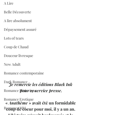
A Lire
Belle Découverte
A lire absolument
Dépaysement assuré
Lots of tears
Coup de Chaud
Douceur livresque
New Adult
Romance contemporaine
Dark Romance
Je remercie les éditions Black Ink 
pour ce service presse.
Romance Historique
Romance Erotique
« 
Anathème
 » avait été un formidable 
Romance MM
coup de coeur pour moi, il y a un an. 