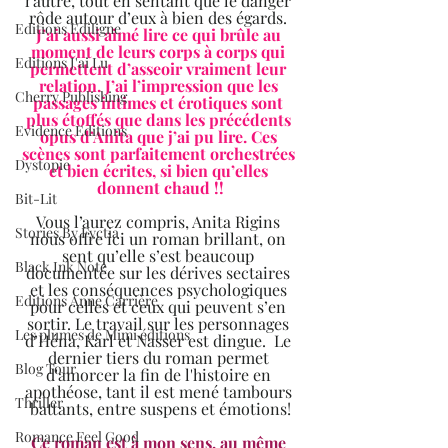
l’autre, tout en sentant que le danger 
rôde autour d’eux à bien des égards. 
Editions Ediligne
J’ai aussi aimé lire ce qui brûle au 
moment de leurs corps à corps qui 
Editions J'ai Lu
permettent d’asseoir vraiment leur 
relation. J’ai l’impression que les 
Cherry Publishing
passages intimes et érotiques sont 
plus étoffés que dans les précédents 
Evidence Editions
opus d’Anita que j’ai pu lire. Ces 
scènes sont parfaitement orchestrées 
Dystopie
et bien écrites, si bien qu’elles 
donnent chaud !!
Bit-Lit
Vous l’aurez compris, Anita Rigins 
Stories By Fyctia
nous offre ici un roman brillant, on 
sent qu’elle s’est beaucoup 
Black Ink Note
documentée sur les dérives sectaires 
et les conséquences psychologiques 
Editions Anne Carrière
pour celles et ceux qui peuvent s’en 
sortir. Le travail sur les personnages 
Les plumes de Mimi éditions
d’Héna, Karl et Nasser est dingue.  Le 
dernier tiers du roman permet 
Blog Tour
d'amorcer la fin de l'histoire en 
apothéose, tant il est mené tambours 
Thriller
battants, entre suspens et émotions!
Romance Feel Good
Ce roman est à mon sens, au même 