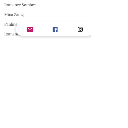
Romance Sombre
Mina Zadig
Pauline Libersart
Romantasy
Rom Com
Adonia
romance sportive
spicy
Avis de Valou
Coup de Coeur
Service Presse