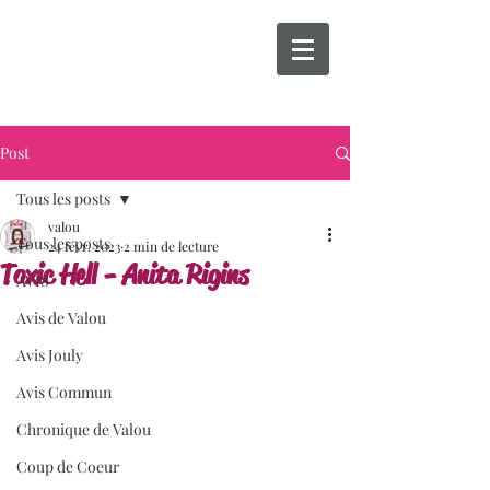
Post
Tous les posts
valou
Tous les posts
24 févr. 2023
2 min de lecture
Toxic Hell - Anita Rigins
AVIS
Avis de Valou
Avis Jouly
Avis Commun
Chronique de Valou
Coup de Coeur