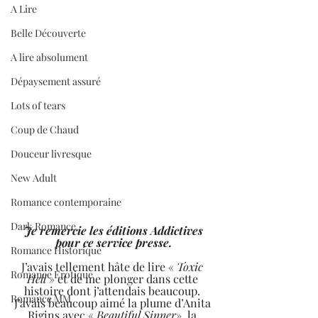
A Lire
Belle Découverte
A lire absolument
Dépaysement assuré
Lots of tears
Coup de Chaud
Douceur livresque
New Adult
Romance contemporaine
Dark Romance
Je remercie les éditions Addictives 
pour ce service presse.
Romance Historique
J’avais tellement hâte de lire « 
Toxic 
Romance Erotique
Hell
 » et de me plonger dans cette 
histoire dont j’attendais beaucoup. 
Romance MM
J’avais beaucoup aimé la plume d’Anita 
Rigins avec « 
Beautiful Sinner
», la 