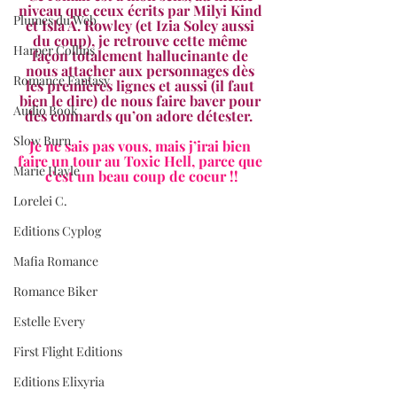
niveau que ceux écrits par Milyi Kind 
Plumes du Web
et Isla A. Rowley (et Izia Soley aussi 
du coup), je retrouve cette même 
Harper Collins
façon totalement hallucinante de 
nous attacher aux personnages dès 
Romance Fantasy
les premières lignes et aussi (il faut 
bien le dire) de nous faire baver pour 
Audio Book
des connards qu’on adore détester.  
Slow Burn
Je ne sais pas vous, mais j’irai bien 
faire un tour au Toxic Hell, parce que 
Marie Hayle
c'est un beau coup de coeur !!
Lorelei C.
Editions Cyplog
Mafia Romance
Romance Biker
Estelle Every
First Flight Editions
Editions Elixyria