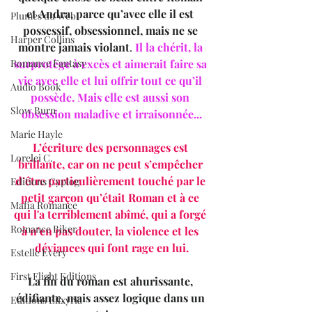
et Andra, parce qu’avec elle il est 
Plumes du Web
possessif, obsessionnel, mais ne se 
Harper Collins
montre jamais violant
. 
Il la chérit, la 
Romance Fantasy
surprotège à excès et aimerait faire sa 
vie avec elle et lui offrir tout ce qu’il 
Audio Book
possède. Mais elle est aussi son 
Slow Burn
obsession maladive et irraisonnée...
Marie Hayle
L’écriture des personnages est 
Lorelei C.
brillante, car on ne peut s’empêcher 
d’être particulièrement touché par le 
Editions Cyplog
petit garçon qu’était Roman et à ce 
Mafia Romance
qui l'a terriblement abîmé, qui a forgé 
Romance Biker
à n’en pas douter, la violence et les 
déviances qui font rage en lui.
Estelle Every
First Flight Editions
La fin du roman est ahurissante, 
édifiante, mais assez logique dans un 
Editions Elixyria