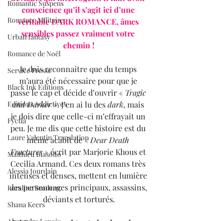
Romantic Suspens
conscience qu’il s’agit ici d’une 
Romance Militaire
véritable DARK ROMANCE, âmes 
sensibles passez vraiment votre 
Urban fantasy
chemin !
Romance de Noël
Je dois reconnaitre que du temps 
Service Presse
m’aura été nécessaire pour que je 
Black Ink Editions
passe le cap et décide d’ouvrir « 
Tragic 
Editions Addictives
and Darker
 ». J’en ai lu des 
dark
, mais 
je dois dire que celle-ci m’effrayait un 
Fyctia
peu. Je me dis que cette histoire est du 
Laure Valentin Translation
même acabit de « 
Dear Death 
Fractures
 » écrit par Marjorie Khous et 
Matthieu Biasotto
Cecilia Armand. Ces deux romans très 
Alessia Jourdain
intenses et denses, mettent en lumière 
des personnages principaux, assassins, 
Loraline Bradern
déviants et torturés.
Shana Keers