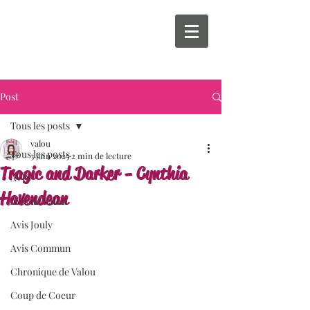
Post
Tous les posts
valou
Tous les posts
3 juin 2025
2 min de lecture
Tragic and Darker - Cynthia
AVIS
Havendean
Avis de Valou
Avis Jouly
Avis Commun
Chronique de Valou
Coup de Coeur