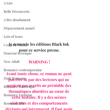
A Lire
Belle Découverte
A lire absolument
Dépaysement assuré
Lots of tears
Je remercie les éditions Black Ink 
Coup de Chaud
pour ce service presse.
Douceur livresque
New Adult
WARNING !
Romance contemporaine
Avant toute chose, ce roman ne peut 
Dark Romance
pas être lu par des lecteurs qui ne 
seraient pas avertis au préalable des 
Romance Historique
thématiques abordées au cœur de 
Romance Erotique
cette histoire. Il y a des scènes 
violentes et des comportements 
Romance MM
déviants qui interrogent. Il faut avoir 