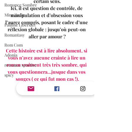
certain sens.
Romance Sombre
Ici, il est question de contrôle, de 
Mina Zadig
manipulation et d’obsession vous 
l’aurez compris, posant le cadre d’une 
Pauline Libersart
réflexion globale : jusqu’où peut-on 
Romantasy
aller par amour ?
Rom Com
Cette histoire est à lire absolument, si 
Adonia
vous n’avez aucune crainte à lire un 
roman vraiment très très sombre, qui 
romance sportive
vous questionnera…jusque dans vos 
spicy
songes ( ce qui fut mon cas !).