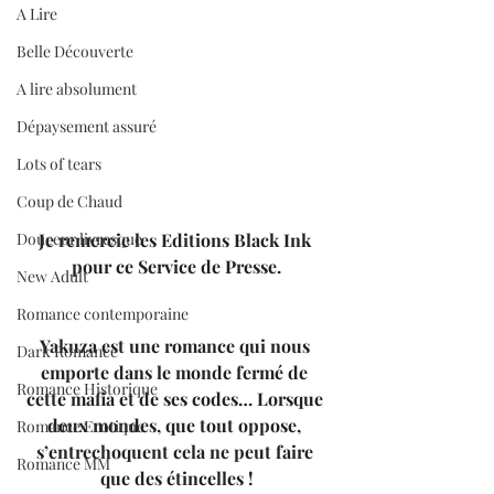
A Lire
Belle Découverte
A lire absolument
Dépaysement assuré
Lots of tears
Coup de Chaud
Je remercie les Editions Black Ink 
Douceur livresque
pour ce Service de Presse.
New Adult
Romance contemporaine
Yakuza est une romance qui nous 
Dark Romance
emporte dans le monde fermé de 
Romance Historique
cette mafia et de ses codes… Lorsque 
deux mondes, que tout oppose, 
Romance Erotique
s’entrechoquent cela ne peut faire 
Romance MM
que des étincelles !