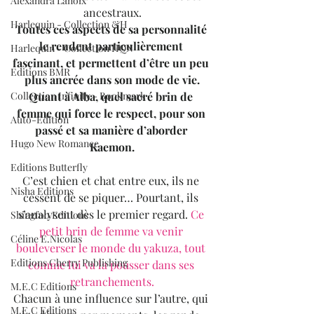
Alexandra Lanoix
ancestraux.
Harlequin - Collection &H
Toutes ces aspects de sa personnalité 
le rendent particulièrement 
Harlequin - Collection HQN
fascinant, et permettent d’être un peu 
Editions BMR
plus ancrée dans son mode de vie.
Quant à Alba, quel sacré brin de 
Collection Infinity - Bookmark
femme qui force le respect, pour son 
Auto-Edition
passé et sa manière d’aborder 
Hugo New Romance
Kaemon.
Editions Butterfly
C’est chien et chat entre eux, ils ne 
Nisha Editions
cessent de se piquer… Pourtant, ils 
s’analysent dès le premier regard. 
Ce 
Shingfoo Editions
petit brin de femme va venir 
Céline E.Nicolas
bouleverser le monde du yakuza, tout 
Editions Cherry Publishing
comme lui va la pousser dans ses 
retranchements.
M.E.C Editions
Chacun à une influence sur l’autre, qui 
M.E.C Editions