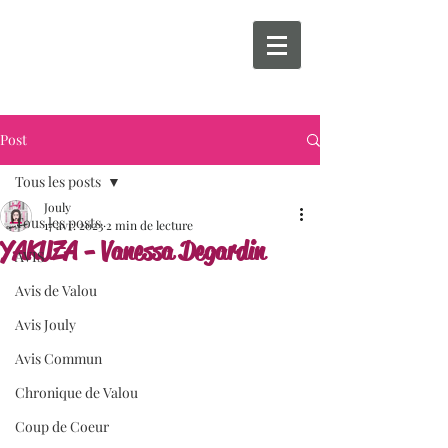
Post
Tous les posts
Jouly
Tous les posts
17 avr. 2023
2 min de lecture
YAKUZA - Vanessa Degardin
AVIS
Avis de Valou
Avis Jouly
Avis Commun
Chronique de Valou
Coup de Coeur