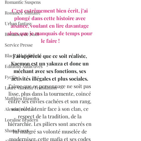
Romantic Suspens
C’est extrêmement bien écrit, j’ai 
Romance Militaire
plongé dans cette histoire avec 
Urban fantasy
aisance, voulant en lire davantage 
alors que je manquais de temps pour 
Romance de Noël
le faire !
Service Presse
J’ai apprécié que ce soit réaliste, 
Black Ink Editions
Kaemon est un yakuza et donc un 
Editions Addictives
méchant avec ses fonctions, ses 
Fyctia
activités illégales et plus sociales.
J’aime que ce personnage ne soit pas 
Laure Valentin Translation
lisse, plus dans la tourmente, coincé 
Matthieu Biasotto
entre ses envies cachées et son rang, 
son rôle à tenir face à son clan, ce 
Alessia Jourdain
respect de la tradition, de la 
Loraline Bradern
hiérarchie. Les piliers sont ancrés en 
Shana Keers
lui malgré sa volonté muselée de 
moderniser, cette mafia et ses codes 