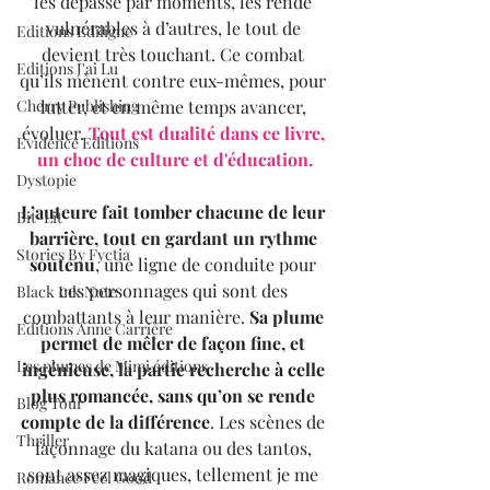
les dépasse par moments, les rende 
vulnérables à d’autres, le tout de 
Editions Ediligne
devient très touchant. Ce combat 
Editions J'ai Lu
qu’ils mènent contre eux-mêmes, pour 
lutter, et en même temps avancer, 
Cherry Publishing
évoluer. 
Tout est dualité dans ce livre, 
Evidence Editions
un choc de culture et d'éducation.
Dystopie
L’auteure fait tomber chacune de leur 
Bit-Lit
barrière, tout en gardant un rythme 
Stories By Fyctia
soutenu
, une ligne de conduite pour 
ces personnages qui sont des 
Black Ink Note
combattants à leur manière. 
Sa plume 
Editions Anne Carrière
permet de mêler de façon fine, et 
Les plumes de Mimi éditions
ingénieuse, la partie recherche à celle 
plus romancée, sans qu’on se rende 
Blog Tour
compte de la différence
. Les scènes de 
Thriller
façonnage du katana ou des tantos, 
sont assez magiques, tellement je me 
Romance Feel Good