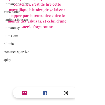
conseiller, c’est de lire cette 
Romance Sombre
magnifique histoire, de se laisser 
Mina Zadig
happer par la rencontre entre le 
Pauline Libersart
monde des yakuzas, et celui d’une 
sacrée forgeronne.
Romantasy
Rom Com
Adonia
romance sportive
spicy