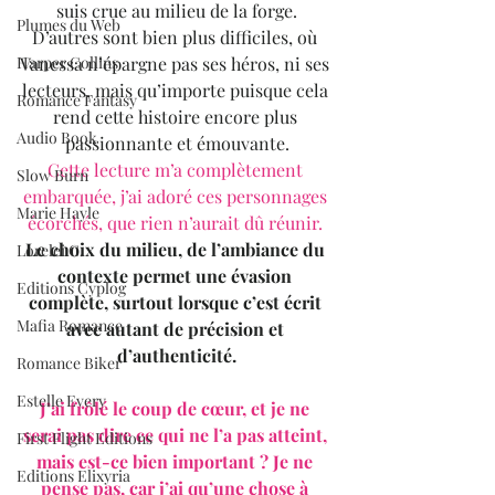
suis crue au milieu de la forge.
Plumes du Web
D’autres sont bien plus difficiles, où 
Vanessa n’épargne pas ses héros, ni ses 
Harper Collins
lecteurs, mais qu’importe puisque cela 
Romance Fantasy
rend cette histoire encore plus 
Audio Book
passionnante et émouvante.
Cette lecture m’a complètement 
Slow Burn
embarquée, j’ai adoré ces personnages 
Marie Hayle
écorchés, que rien n’aurait dû réunir.
Le choix du milieu, de l’ambiance du 
Lorelei C.
contexte permet une évasion 
Editions Cyplog
complète, surtout lorsque c’est écrit 
Mafia Romance
avec autant de précision et 
d’authenticité.
Romance Biker
Estelle Every
J’ai frôlé le coup de cœur, et je ne 
serai pas dire ce qui ne l’a pas atteint, 
First Flight Editions
mais est-ce bien important ? Je ne 
Editions Elixyria
pense pas, car j’ai qu’une chose à 