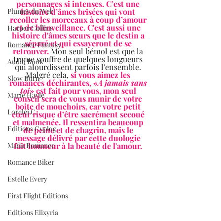
personnages si intenses. C’est une 
histoire d’âmes brisées qui vont 
Plumes du Web
recoller les morceaux à coup d’amour 
et de bienveillance. C'est aussi une 
Harper Collins
histoire d'âmes sœurs que le destin a 
séparé et qui essayeront de se 
Romance Fantasy
retrouver.
 Mon seul bémol est que la 
trame souffre de quelques longueurs 
Audio Book
qui alourdissent parfois l'ensemble. 
Malgré cela, 
si vous aimez les 
Slow Burn
romances déchirantes, «
A jamais sans 
toi
» est fait pour vous, mon seul 
Marie Hayle
conseil sera de vous munir de votre 
boite de mouchoirs, car votre petit 
Lorelei C.
cœur risque d’être sacrément secoué 
et malmenée. Il ressentira beaucoup 
Editions Cyplog
de peine et de chagrin, mais le 
message délivré par cette duologie 
fait honneur à la beauté de l'amour. 
Mafia Romance
Romance Biker
Estelle Every
First Flight Editions
Editions Elixyria