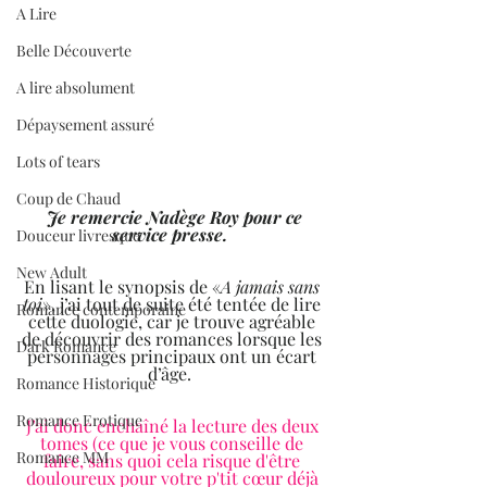
A Lire
Belle Découverte
A lire absolument
Dépaysement assuré
Lots of tears
Coup de Chaud
Je remercie Nadège Roy pour ce 
service presse.  
Douceur livresque
New Adult
En lisant le synopsis de «
A jamais sans 
toi
», j’ai tout de suite été tentée de lire 
Romance contemporaine
cette duologie, car je trouve agréable 
de découvrir des romances lorsque les 
Dark Romance
personnages principaux ont un écart 
d’âge.  
Romance Historique
Romance Erotique
J’ai donc enchaîné la lecture des deux 
tomes (ce que je vous conseille de 
Romance MM
faire, sans quoi cela risque d'être 
douloureux pour votre p'tit cœur déjà 