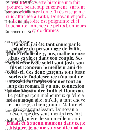
malmené). Cette histoire m’a fait 
Romantic Suspens
pleurer, beaucoup et souvent, surtout 
pour le premier tome. Très vite je me 
Romance Militaire
suis attachée à Faith, Donovan et Josh. 
Leur histoire est poignante et si 
Urban fantasy
touchante, jonchée de petits bonheurs 
et de drames. 
Romance de Noël
Service Presse
D’abord, j’ai été tant émue par le 
calvaire du personnage de Faith, 
Black Ink Editions
jeune femme de 37 ans, malheureuse 
dans sa vie et dans son couple. Ses 
Editions Addictives
seuls rayons de soleil sont Josh, son 
fils et Donovan le meilleur ami de 
Fyctia
celui-ci. Ces deux garçons tout juste 
sortis de l’adolescence n’auront de 
cesse de m’impressionner tout au 
Laure Valentin Translation
long du roman. Il y a une connexion 
particulière entre Faith et Donovan.
Matthieu Biasotto
Le petit garçon malheureux qu’elle a 
pris sous son aile, qu’elle a tant choyé 
Alessia Jourdain
et protégé, a bien grandi. Mature et 
très reconnaissant, Donovan a 
Loraline Bradern
développé des sentiments très fort 
pour la mère de son meilleur ami. 
Shana Keers
Jamais et à aucun moment dans cette 
histoire, je ne me suis sentie mal à 