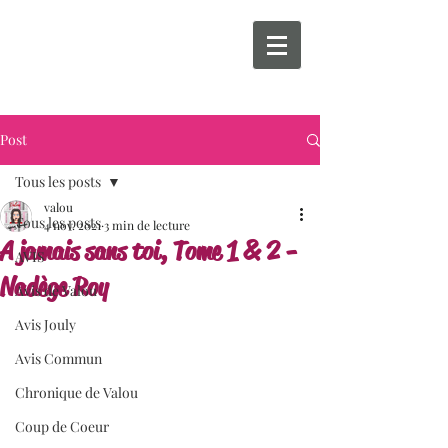
Post
Tous les posts
valou
Tous les posts
4 nov. 2021
3 min de lecture
A jamais sans toi, Tome 1 & 2 -
AVIS
Nadège Roy
Avis de Valou
Avis Jouly
Avis Commun
Chronique de Valou
Coup de Coeur