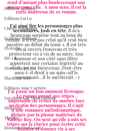
rend d’autant plus bouleversant son 
amour pour elle.  A mon sens, il est la 
Editions Ediligne
carte maitresse de ce roman. 
Editions J'ai Lu
J’ai aimé lire les personnages plus 
Cherry Publishing
secondaires, Josh en tête
. Il m’a 
beaucoup surprise tout au long du 
Evidence Editions
roman. Il n’est pas celui qu’il veut bien 
paraître au début du tome 1. Il est très 
Dystopie
loyal envers Donovan et très 
protecteur vis à vis de sa mère. Son 
humour et son côté sans filtre 
Bit-Lit
apportent une certaine légèreté au 
récit, qui est bienvenue. Peut-être 
Stories By Fyctia
aura-t-il droit à un spin-off le 
concernant…il le mériterait :-)
Black Ink Note
Editions Anne Carrière
J’ai passé un bon moment livresque. 
Le roman prend aux tripes , 
Les plumes de Mimi éditions
impossible de rester de marbre face 
au destin des personnages. Il s’agit 
Blog Tour
d’une romance mélodramatique, 
dirigée par la plume maîtrisée de 
Thriller
Nadège Roy. On sent qu’elle a mis ses 
tripes sur le clavier pour écrire cette 
Romance Feel Good
histoire et donner vie à ses 