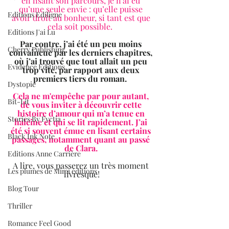
en lisant son parcours, je n’ai eu 
qu’une seule envie : qu’elle puisse 
Editions Ediligne
avoir droit au bonheur, si tant est que 
cela soit possible.
Editions J'ai Lu
Par contre, j’ai été un peu moins 
Cherry Publishing
convaincue par les derniers chapitres, 
où j’ai trouvé que tout allait un peu 
Evidence Editions
trop vite, par rapport aux deux 
premiers tiers du roman.  
Dystopie
Cela ne m'empêche par pour autant, 
Bit-Lit
de vous inviter à découvrir cette 
histoire d’amour qui m’a tenue en 
Stories By Fyctia
haleine et qui se lit rapidement. J’ai 
été si souvent émue en lisant certains 
Black Ink Note
passages, notamment quant au passé 
de Clara. 
Editions Anne Carrière
A lire, vous passerez un très moment 
Les plumes de Mimi éditions
livresque!
Blog Tour
Thriller
Romance Feel Good