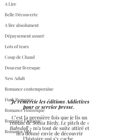
A Lire
Belle Découverte
A lire absolument
Dépaysement assuré
Lots of tears
Coup de Chaud
Douceur livresque
New Adult
Romance contemporaine
Dark Romance
 Je remercie les éditions Addictives 
pour ce service presse.  
Romance Historique
C’est la première fois que je lis un 
Romance Erotique
roman de Sonia Birdy. Le pitch de « 
Babydoll
 » m’a tout de suite attiré et 
Romance MM
m’a donné envie de découvrir 
l’histoire qui s’y cache.  