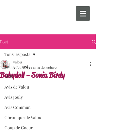
Post
Tous les posts
valou
Tous les posts
3 oct. 2023
2 min de lecture
Babydoll - Sonia Birdy
AVIS
Avis de Valou
Avis Jouly
Avis Commun
Chronique de Valou
Coup de Coeur