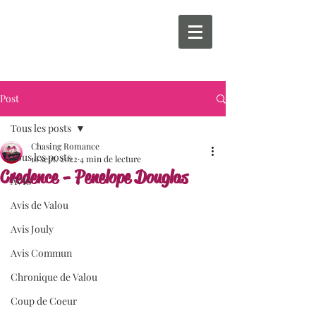
Post
Tous les posts
Chasing Romance
Tous les posts
16 sept. 2022
4 min de lecture
Credence - Penelope Douglas
AVIS
Avis de Valou
Avis Jouly
Avis Commun
Chronique de Valou
Coup de Coeur