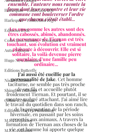
Alexandra Lanoix
ensemble, l'auteure nous raconte la 
façon dont leur rencontre et leur vie 
Harlequin - Collection &H
commune vont bouleverser l'ordre 
que chacun s'était établi...
Harlequin - Collection HQN
Les uns comme les autres sont des 
Editions BMR
êtres cabossés, abîmés, abandonnés. 
Le personnage de Tiernan est très 
Collection Infinity - Bookmark
touchant, son évolution est vraiment 
plaisante à découvrir. Elle est si 
Auto-Edition
solitaire, la voilà devenue pierre 
angulaire d’une famille peu 
Hugo New Romance
ordinaire...  
Editions Butterfly
J’ai aussi été cueillie par la 
personnalité de Jake
. Cet homme 
Nisha Editions
taciturne, ne semble pas très proche 
de ses fils et accueille plutôt 
Shingfoo Editions
froidement Tiernan. Et pourtant, il se 
montre malgré attachant. J’ai aimé lire 
Céline E.Nicolas
le travail du quotidien dans son ranch, 
de la préparation de la période 
Editions Cherry Publishing
hivernale, en passant par les soins 
apportés aux animaux. A travers la 
M.E.C Editions
formation de Tiernan aux choses de la 
vie, cet homme lui apporte quelque 
M.E.C Editions