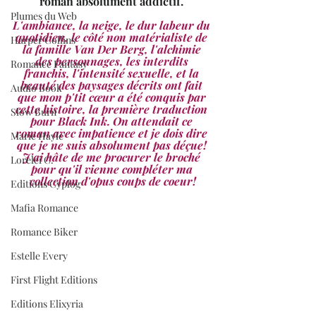
roman absolument addictif. 
Plumes du Web
L'ambiance, la neige, le dur labeur du 
quotidien, le côté non matérialiste de 
Harper Collins
la famille Van Der Berg, l'alchimie 
des personnages, les interdits 
Romance Fantasy
franchis, l'intensité sexuelle, et la 
beauté des paysages décrits ont fait 
Audio Book
que mon p'tit cœur a été conquis par 
cette histoire, la première traduction 
Slow Burn
pour Black Ink. On attendait ce 
roman avec impatience et je dois dire 
Marie Hayle
que je ne suis absolument pas déçue! 
J'ai hâte de me procurer le broché 
Lorelei C.
pour qu'il vienne compléter ma 
collection d'opus coups de coeur!
Editions Cyplog
Mafia Romance
Romance Biker
Estelle Every
First Flight Editions
Editions Elixyria