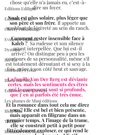
chose qu’elle n’a jamais eu, c’est-à-
dire un foyer.  
Editions Ediligne
Noah est plus solaire, plus léger que 
Editions J'ai Lu
son père et son frère
. Il apporte un 
semblant de légèreté au sein du ranch. 
Cherry Publishing
Comment rester insensible face à 
Evidence Editions
Kaleb ? 
 Sa rudesse et son silence 
m'ont interpellée. Que lui est-il 
Dystopie
arrivé? On distingue peu à peu les 
contours de sa personnalité, même s'il 
Bit-Lit
est totalement déroutant et si sexy à la 
fois, grâce à son côté brut et sauvage.  
Stories By Fyctia
La famille Van Der Berg est déviante 
Black Ink Note
certes, mais les sentiments des êtres 
qui la composent sont si profonds, 
Editions Anne Carrière
que j' en ai parfois été très émue.   
Les plumes de Mimi éditions
Et la romance dans tout cela me direz 
vous? Elle est bel et bien présente, 
Blog Tour
mais apparait en filigrane dans un 
premier temps. A l'image de la trame, 
Thriller
elle se construit petit à petit pour 
littéralement exploser, ce qui rend le 
Romance Feel Good