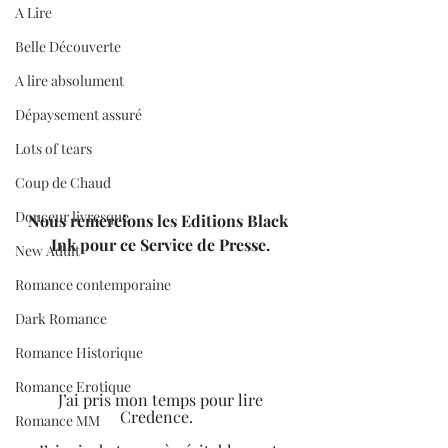
A Lire
Belle Découverte
A lire absolument
Dépaysement assuré
Lots of tears
Coup de Chaud
Douceur livresque
Nous remercions les Editions Black 
Ink pour ce Service de Presse.
New Adult
Romance contemporaine
Dark Romance
Romance Historique
Romance Erotique
 J’ai pris mon temps pour lire 
Credence.  
Romance MM