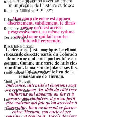
J’ai mis du temps à véritablement 
Romantic Suspens
m’imprégner de l’histoire et de ses 
personnages. 
Romance Militaire
Mon coup de cœur est apparu 
Urban fantasy
discrètement, subtilement. Je dirais 
même qu’il est arrivé 
Romance de Noël
progressivement, au même rythme 
que la trame qui fait monter 
Service Presse
l’intensité crescendo.  
Black Ink Editions
Le décor est juste magique. Le climat 
très rude de cette partie du Colorado 
Editions Addictives
donne une ambiance particulière au 
roman. Comme une sorte de huis clos 
Fyctia
étouffant, la maison de Jake et ses fils, 
Noah et Kaleb, va être le lieu de la 
Laure Valentin Translation
renaissance de Tiernan. 
Matthieu Biasotto
Indécence, intensité et émotions sont 
au rendez-vous. Au-delà du côté très 
Alessia Jourdain
sulfureux qui apparait au fur et à 
mesure des chapitres, il y a un petit 
Loraline Bradern
côté malsain qui fait qu’on accroche à 
l’ensemble. Rien ne devrait se passer 
Shana Keers
entre Tiernan, son oncle et ses 
cousins…et pourtant.  Forcés de vivre 