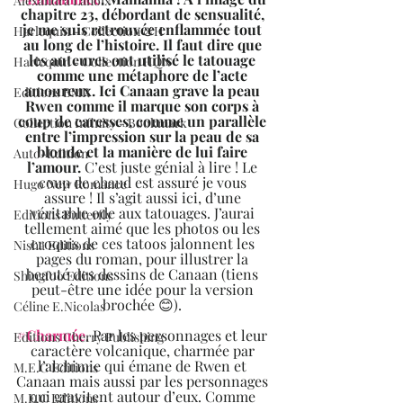
Alexandra Lanoix
chapitre 23, débordant de sensualité, 
je me suis retrouvée enflammée tout 
Harlequin - Collection &H
au long de l’histoire. Il faut dire que 
les auteures ont utilisé le tatouage 
Harlequin - Collection HQN
comme une métaphore de l’acte 
amoureux. Ici Canaan grave la peau 
Editions BMR
Rwen comme il marque son corps à 
coup de caresses, comme un parallèle 
Collection Infinity - Bookmark
entre l’impression sur la peau de sa 
blonde et la manière de lui faire 
Auto-Edition
l’amour.
 C’est juste génial à lire ! Le 
coup de chaud est assuré je vous 
Hugo New Romance
assure ! Il s’agit aussi ici, d’une 
véritable ode aux tatouages. J’aurai 
Editions Butterfly
tellement aimé que les photos ou les 
croquis de ces tatoos jalonnent les 
Nisha Editions
pages du roman, pour illustrer la 
beauté des dessins de Canaan (tiens 
Shingfoo Editions
peut-être une idée pour la version 
brochée 😊). 
Céline E.Nicolas
#Charmée
. Par les personnages et leur 
Editions Cherry Publishing
caractère volcanique, charmée par 
l’alchimie qui émane de Rwen et 
M.E.C Editions
Canaan mais aussi par les personnages 
qui gravitent autour d’eux. Comme 
M.E.C Editions