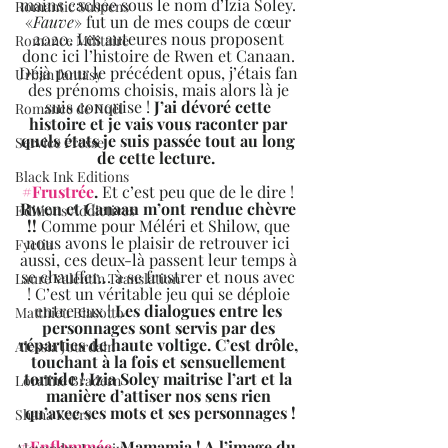
mains cachée sous le nom d’Izia Soley. 
Romantic Suspens
«
Fauve
» fut un de mes coups de cœur 
2020. Les auteures nous proposent 
Romance Militaire
donc ici l’histoire de Rwen et Canaan. 
Déjà pour le précédent opus, j’étais fan 
Urban fantasy
des prénoms choisis, mais alors là je 
suis conquise ! 
J’ai dévoré cette 
Romance de Noël
histoire et je vais vous raconter par 
quels états je suis passée tout au long 
Service Presse
de cette lecture.  
Black Ink Editions
#Frustrée
.
 Et c’est peu que de le dire ! 
Rwen et Canaan m’ont rendue chèvre 
Editions Addictives
!!
 Comme pour Méléri et Shilow, que 
nous avons le plaisir de retrouver ici 
Fyctia
aussi, ces deux-là passent leur temps à 
se chauffer… à se frustrer et nous avec 
Laure Valentin Translation
! C’est un véritable jeu qui se déploie 
entre eux ! 
Les dialogues entre les 
Matthieu Biasotto
personnages sont servis par des 
réparties de haute voltige. C’est drôle, 
Alessia Jourdain
touchant à la fois et sensuellement 
torride ! Izia Soley maitrise l’art et la 
Loraline Bradern
manière d’attiser nos sens rien 
qu’avec ses mots et ses personnages !
Shana Keers
#Enflammée
. Mamamia ! A l’image du 