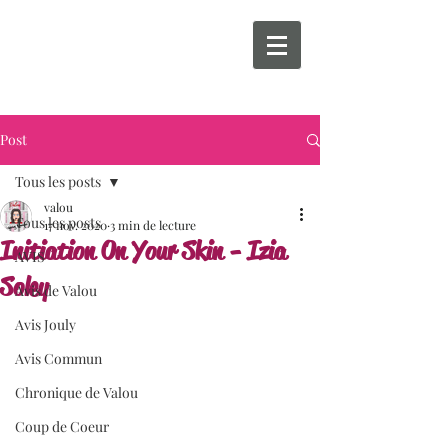
Post
Tous les posts
valou
Tous les posts
17 nov. 2020
3 min de lecture
Initiation On Your Skin - Izia
AVIS
Soley
Avis de Valou
Avis Jouly
Avis Commun
Chronique de Valou
Coup de Coeur