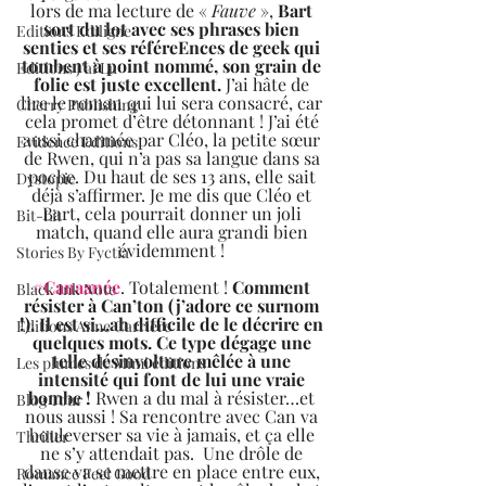
lors de ma lecture de « 
Fauve
 », 
Bart 
sort du lot avec ses phrases bien 
Editions Ediligne
senties et ses référeEnces de geek qui 
tombent à point nommé, son grain de 
Editions J'ai Lu
folie est juste excellent.
 J’ai hâte de 
lire le roman qui lui sera consacré, car 
Cherry Publishing
cela promet d’être détonnant ! J’ai été 
aussi charmée par Cléo, la petite sœur 
Evidence Editions
de Rwen, qui n’a pas sa langue dans sa 
poche. Du haut de ses 13 ans, elle sait 
Dystopie
déjà s’affirmer. Je me dis que Cléo et 
Bart, cela pourrait donner un joli 
Bit-Lit
match, quand elle aura grandi bien 
évidemment ! 
Stories By Fyctia
#Canaanée
. Totalement ! 
Comment 
Black Ink Note
résister à Can’ton (j’adore ce surnom 
!). Il est si…ah difficile de le décrire en 
Editions Anne Carrière
quelques mots. Ce type dégage une 
telle désinvolture mêlée à une 
Les plumes de Mimi éditions
intensité qui font de lui une vraie 
bombe !
 Rwen a du mal à résister…et 
Blog Tour
nous aussi ! Sa rencontre avec Can va 
bouleverser sa vie à jamais, et ça elle 
Thriller
ne s’y attendait pas.  Une drôle de 
danse va se mettre en place entre eux, 
Romance Feel Good