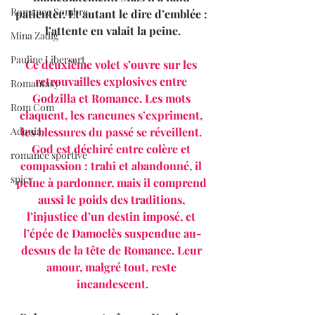
Romance Sombre
patienter. Et autant le dire d’emblée : 
l’attente en valait la peine.
Mina Zadig
Pauline Libersart
Ce deuxième volet s’ouvre sur les 
retrouvailles explosives entre 
Romantasy
Godzilla et Romance. Les mots 
Rom Com
claquent, les rancunes s’expriment, 
les blessures du passé se réveillent. 
Adonia
God est déchiré entre colère et 
romance sportive
compassion : trahi et abandonné, il 
spicy
peine à pardonner, mais il comprend 
aussi le poids des traditions, 
l’injustice d’un destin imposé, et 
l’épée de Damoclès suspendue au-
dessus de la tête de Romance. Leur 
amour, malgré tout, reste 
incandescent.