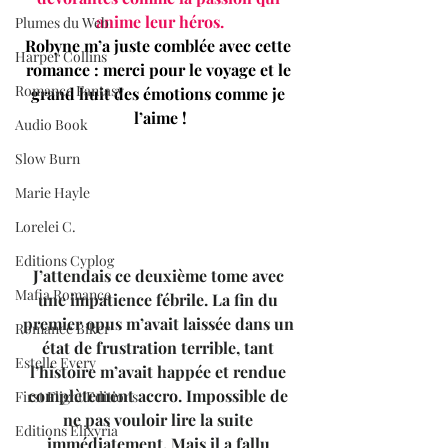
anime leur héros.
Plumes du Web
Robyne m’a juste comblée avec cette 
Harper Collins
romance : merci pour le voyage et le 
Romance Fantasy
grand huit des émotions comme je 
l’aime !
Audio Book
Slow Burn
Marie Hayle
Lorelei C.
Editions Cyplog
J’attendais ce deuxième tome avec 
Mafia Romance
une impatience fébrile. La fin du 
premier opus m’avait laissée dans un 
Romance Biker
état de frustration terrible, tant 
Estelle Every
l’histoire m’avait happée et rendue 
complètement accro. Impossible de 
First Flight Editions
ne pas vouloir lire la suite 
Editions Elixyria
immédiatement. Mais il a fallu 