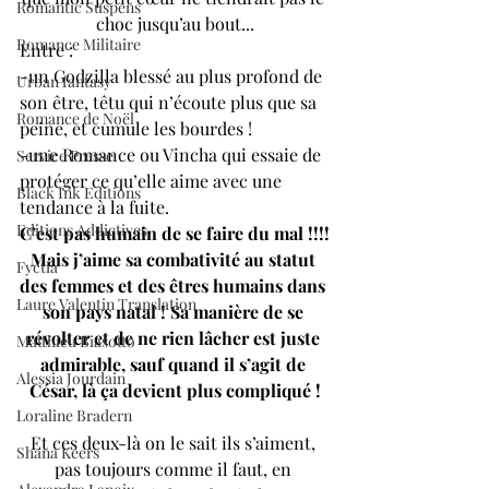
Romantic Suspens
choc jusqu’au bout...
Romance Militaire
Entre : 
-un Godzilla blessé au plus profond de 
Urban fantasy
son être, têtu qui n’écoute plus que sa 
Romance de Noël
peine, et cumule les bourdes !
-une Romance ou Vincha qui essaie de 
Service Presse
protéger ce qu’elle aime avec une 
Black Ink Editions
tendance à la fuite.
Editions Addictives
C’est pas humain de se faire du mal !!!!
Mais j’aime sa combativité au statut 
Fyctia
des femmes et des êtres humains dans 
Laure Valentin Translation
son pays natal ! Sa manière de se 
révolter et de ne rien lâcher est juste 
Matthieu Biasotto
admirable, sauf quand il s’agit de 
Alessia Jourdain
César, là ça devient plus compliqué !
Loraline Bradern
Et ces deux-là on le sait ils s’aiment, 
Shana Keers
pas toujours comme il faut, en 