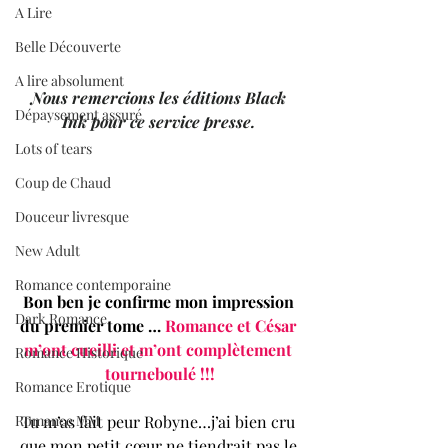
A Lire
Belle Découverte
A lire absolument
Nous remercions les éditions Black 
Dépaysement assuré
Ink pour ce service presse. 
Lots of tears
Coup de Chaud
Douceur livresque
New Adult
Romance contemporaine
Bon ben je confirme mon impression 
Dark Romance
du premier tome … 
Romance et César 
m’ont cueilli et m’ont complètement 
Romance Historique
tourneboulé !!!
Romance Erotique
Tu m’as fait peur Robyne…j’ai bien cru 
Romance MM
que mon petit cœur ne tiendrait pas le 