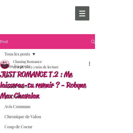
Post
Tous les posts
Chasing Romance
Tous les posts
15 sept. 2025
3 min de lecture
JUST ROMANCE T.2 : Me
AVIS
laisseras-tu revenir ? - Robyne
Avis de Valou
Max Chavalan
Avis Jouly
Avis Commun
Chronique de Valou
Coup de Coeur