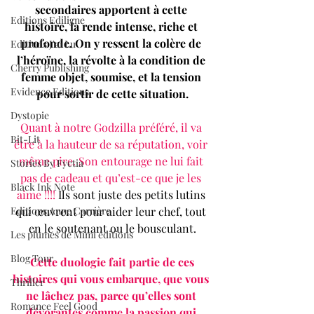
secondaires apportent à cette 
Editions Ediligne
histoire, la rende intense, riche et 
profonde. On y ressent la colère de 
Editions J'ai Lu
l’héroïne, la révolte à la condition de 
Cherry Publishing
femme objet, soumise, et la tension 
Evidence Editions
pour sortir de cette situation.
Dystopie
Quant à notre Godzilla préféré, il va 
Bit-Lit
être à la hauteur de sa réputation, voir 
même pire. Son entourage ne lui fait 
Stories By Fyctia
pas de cadeau et qu’est-ce que je les 
Black Ink Note
aime !!!!
 Ils sont juste des petits lutins 
qui œuvrent pour aider leur chef, tout 
Editions Anne Carrière
en le soutenant ou le bousculant.
Les plumes de Mimi éditions
Blog Tour
 Cette duologie fait partie de ces 
histoires qui vous embarque, que vous 
Thriller
ne lâchez pas, parce qu’elles sont 
Romance Feel Good
dévorantes comme la passion qui 