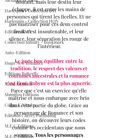
Alexandra Lanoix
doutant, mais leur destin leur 
échappe, il est entre les mains de 
Harlequin - Collection &H
personnes qui tirent les ficelles. Et ne 
Harlequin - Collection HQN
pas maitriser pour ces deux control 
freak c’est insoutenable, et leur 
Editions BMR
silence, leur séparation les ronge de 
Collection Infinity - Bookmark
l’intérieur.
Auto-Edition
Le juste bon équilibre entre la 
Hugo New Romance
tradition, le respect des valeurs et 
Editions Butterfly
coutumes ancestrales et la romance 
c’est là où Robyne est la plus aguerrie.
Nisha Editions
Parce que c’est un exercice qu’elle 
Shingfoo Editions
maitrise et nous embarque avec brio 
dans cette partie du globe. Grâce au 
Céline E.Nicolas
personnage de Romance et son 
Editions Cherry Publishing
histoire, on découvre leurs codes 
M.E.C Editions
comme les occidentaux que nous 
sommes. 
Tous les personnages 
M.E.C Editions