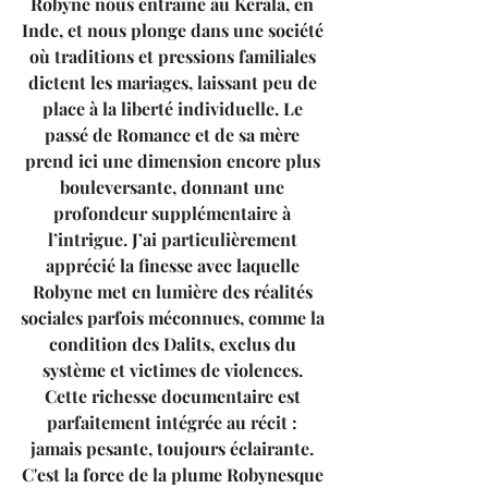
Robyne nous entraîne au Kerala, en 
Inde, et nous plonge dans une société 
où traditions et pressions familiales 
dictent les mariages, laissant peu de 
place à la liberté individuelle. Le 
passé de Romance et de sa mère 
prend ici une dimension encore plus 
bouleversante, donnant une 
profondeur supplémentaire à 
l’intrigue. J’ai particulièrement 
apprécié la finesse avec laquelle 
Robyne met en lumière des réalités 
sociales parfois méconnues, comme la 
condition des Dalits, exclus du 
système et victimes de violences. 
Cette richesse documentaire est 
parfaitement intégrée au récit : 
jamais pesante, toujours éclairante. 
C'est la force de la plume Robynesque 