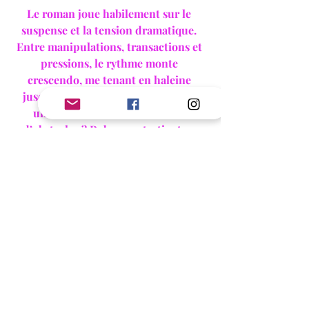
Le roman joue habilement sur le 
suspense et la tension dramatique. 
Entre manipulations, transactions et 
pressions, le rythme monte 
crescendo, me tenant en haleine 
jusqu’au bout. Comment imaginer 
une issue heureuse face à tant 
d’obstacles ? Robyne entretient ce 
doute avec brio, rendant la lecture 
encore plus addictive.
Au final, si ma préférence va au 
premier tome, ce deuxième volume 
confirme la puissance de cette 
duologie. Intensité émotionnelle, 
originalité, documentation solide et 
écriture fluide : 
Just Romance
 est 
une lecture qui m'a captivée de bout 