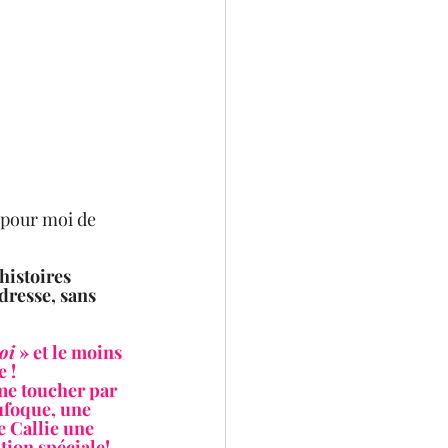
n pour moi de 
histoires 
dresse, sans 
oi
 » et le moins 
e !
 me toucher par 
ufoque, une 
e Callie une 
tion spéciale!