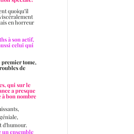
ent quoiqu’il 
s viscéralement 
vais en horreur 
s à son actif, 
ussi celui qui 
e premier tome, 
troubles de 
s, qui sur le 
ance a presque 
ée à bon nombre 
uissants,
 géniale,
et d'humour.
e un ensemble 