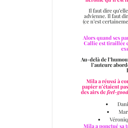
Il faut dire qu’ell
advienne. Il faut di
(ce n’est certaineme
Alors quand ses pa
Callie est tiraillée
ex
Au-delà de l’humour 
l’auteure aborde
Mila a réussi à co
papier n’étaient pa
des airs de 
feel-goo
 	Da
 	Ma
 	Véroni
Mila a ponctué sa 