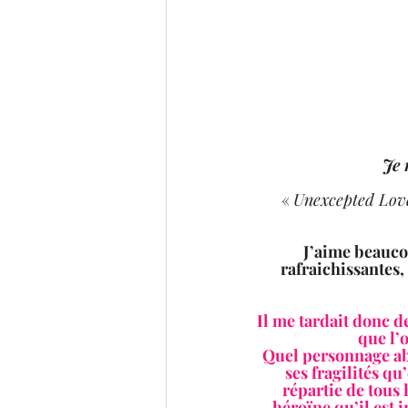
 Je
« 
Unexcepted Lov
J’aime beaucou
rafraichissantes,
Il me tardait donc d
que l’o
Quel personnage abso
ses fragilités q
répartie de tous l
héroïne qu’il est 