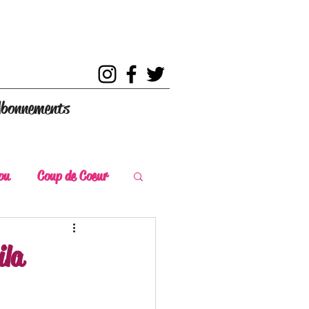
bonnements
ou
Coup de Coeur
s
Coup de Chaud
ila
ce Historique