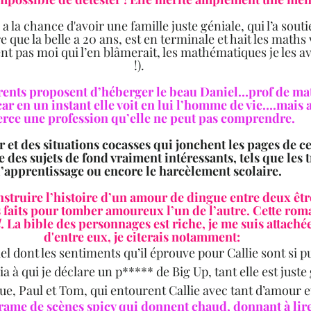
e a la chance d'avoir une famille juste géniale, qui l’a souti
re que la belle a 20 ans, est en terminale et hait les math
nt pas moi qui l’en blâmerait, les mathématiques je les a
!).  
rents proposent d’héberger le beau Daniel…prof de math
 car en un instant elle voit en lui l’homme de vie….mais a
erce une profession qu’elle ne peut pas comprendre. 
et des situations cocasses qui jonchent les pages de c
 des sujets de fond vraiment intéressants, tels que les 
l’apprentissage ou encore le harcèlement scolaire. 
nstruire l’histoire d’un amour de dingue entre deux être
s faits pour tomber amoureux l’un de l’autre. Cette rom
d
. La bible des personnages est riche, je me suis attach
d'entre eux, je citerais notamment:
niel dont les sentiments qu’il éprouve pour Callie sont si p
ria à qui je déclare un p***** de Big Up, tant elle est juste
que, Paul et Tom, qui entourent Callie avec tant d’amour 
trame de scènes spicy qui donnent chaud, donnant à lir