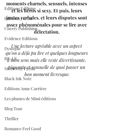
moments charnels, sensuels, intenses 
Editions Ediligne
et les héros si sexy. Et puis, leurs 
joutes verbales, et leurs disputes sont 
Editions J'ai Lu
assez phénoménales pour se lire avec 
Cherry Publishing
délectation. 
Evidence Editions
Une lecture agréable avec un aspect 
Dystopie
qu’on a déjà pu lire et quelques longueurs 
Bit-Lit
à mon sens mais elle reste divertissante, 
piquante et sensuelle de quoi passer un 
Stories By Fyctia
bon moment livresque.
Black Ink Note
Editions Anne Carrière
Les plumes de Mimi éditions
Blog Tour
Thriller
Romance Feel Good