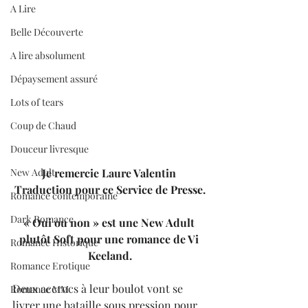
A Lire
Belle Découverte
A lire absolument
Dépaysement assuré
Lots of tears
Coup de Chaud
Douceur livresque
Je remercie Laure Valentin 
New Adult
Traduction pour ce Service de Presse.
Romance contemporaine
Dark Romance
« Oui ou non » est une New Adult 
plutôt Soft pour une romance de Vi 
Romance Historique
Keeland.
Romance Erotique
Deux accrocs à leur boulot vont se 
Romance MM
livrer une bataille sous pression pour 