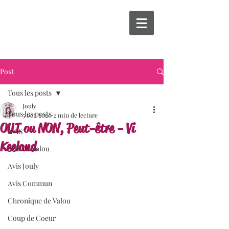
Post
Tous les posts
Jouly
Tous les posts
5 oct. 2020
2 min de lecture
OUI ou NON, Peut-être - Vi
AVIS
Keeland
Avis de Valou
Avis Jouly
Avis Commun
Chronique de Valou
Coup de Coeur