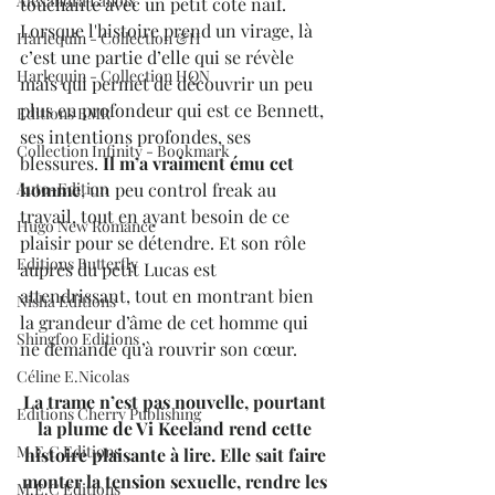
Alexandra Lanoix
touchante avec un petit côté naïf.
Lorsque l'histoire prend un virage, là 
Harlequin - Collection &H
c’est une partie d’elle qui se révèle 
Harlequin - Collection HQN
mais qui permet de découvrir un peu 
plus en profondeur qui est ce Bennett, 
Editions BMR
ses intentions profondes, ses 
Collection Infinity - Bookmark
blessures. 
Il m’a vraiment ému cet 
homme
, un peu control freak au 
Auto-Edition
travail, tout en ayant besoin de ce 
Hugo New Romance
plaisir pour se détendre. Et son rôle 
Editions Butterfly
auprès du petit Lucas est 
attendrissant, tout en montrant bien 
Nisha Editions
la grandeur d’âme de cet homme qui 
Shingfoo Editions
ne demande qu’à rouvrir son cœur.
Céline E.Nicolas
La trame n’est pas nouvelle, pourtant 
Editions Cherry Publishing
la plume de Vi Keeland rend cette 
M.E.C Editions
histoire plaisante à lire. Elle sait faire 
monter la tension sexuelle, rendre les 
M.E.C Editions