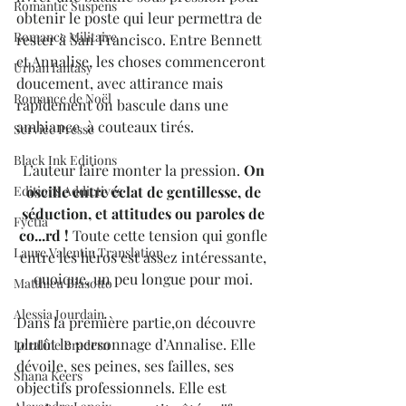
Romantic Suspens
obtenir le poste qui leur permettra de 
Romance Militaire
rester à San Francisco. Entre Bennett 
et Annalise, les choses commenceront 
Urban fantasy
doucement, avec attirance mais 
Romance de Noël
rapidement on bascule dans une 
ambiance  à couteaux tirés.
Service Presse
Black Ink Editions
L’auteur faire monter la pression. 
On 
oscille entre éclat de gentillesse, de 
Editions Addictives
séduction, et attitudes ou paroles de 
Fyctia
co...rd !
 Toute cette tension qui gonfle 
Laure Valentin Translation
entre les héros est assez intéressante, 
quoique, un peu longue pour moi. 
Matthieu Biasotto
Alessia Jourdain
Dans la première partie,on découvre 
plutôt le personnage d’Annalise. Elle 
Loraline Bradern
dévoile, ses peines, ses failles, ses 
Shana Keers
objectifs professionnels. Elle est 