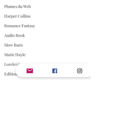
Plumes du Web
Harper Collins
Romance Fantasy
Audio Book
Slow Burn
Marie Hayle
Lorelei C.
Editions Cyplog
Mafia Romance
Romance Biker
Estelle Every
First Flight Editions
AVIS
Avis Jouly
Editions Elixyria
A Lire