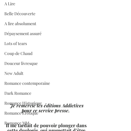
A Lire
Belle Découverte
A lire absolument
Dépaysement assuré
Lots of tears
Coup de Chaud
Douceur livresque
New Adult
Romance contemporaine
Dark Romance
Romance Historique
 Je remercie les éditions Addictives 
pour ce service presse.  
Romance Erotique
Romance MM
Il me tardait de pouvoir plonger dans 
cette duologie, qui promettait d’être 