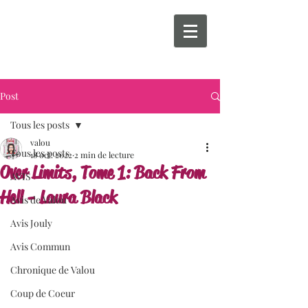
Post
Tous les posts
valou
Tous les posts
18 oct. 2022
2 min de lecture
Over Limits, Tome 1: Back From
AVIS
Hell - Laura Black
Avis de Valou
Avis Jouly
Avis Commun
Chronique de Valou
Coup de Coeur