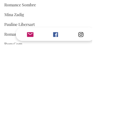
Romance Sombre
Mina Zadig
Pauline Libersart
Romantasy
Rom Com
Adonia
romance sportive
spicy
Avis de Valou
Coup de Coeur
Romance contemporaine