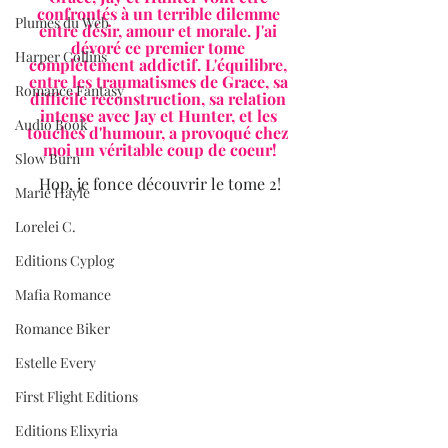
confrontés à un terrible dilemme 
Plumes du Web
entre désir, amour et morale. J'ai 
dévoré ce premier tome 
Harper Collins
complètement addictif. L'équilibre, 
entre les traumatismes de Grace, sa 
Romance Fantasy
difficile reconstruction, sa relation 
intense avec Jay et Hunter, et les 
Audio Book
touches d'humour, a provoqué chez 
moi un véritable coup de coeur!
Slow Burn
Hop, je fonce découvrir le tome 2!
Marie Hayle
Lorelei C.
Editions Cyplog
Mafia Romance
Romance Biker
Estelle Every
First Flight Editions
Editions Elixyria