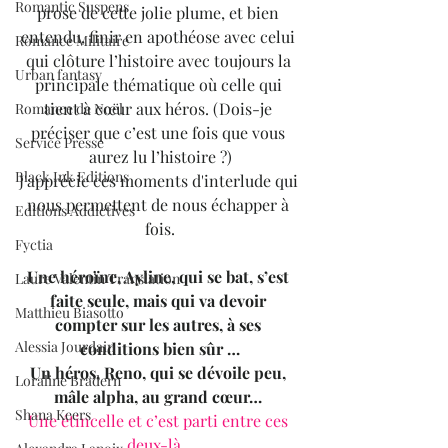
Romantic Suspens
prose de cette jolie plume, et bien 
entendu, finir en apothéose avec celui 
Romance Militaire
qui clôture l’histoire avec toujours la 
Urban fantasy
principale thématique où celle qui 
tient à cœur aux héros. (Dois-je 
Romance de Noël
préciser que c’est une fois que vous 
Service Presse
aurez lu l’histoire ?)
Black Ink Editions
J'apprécie ces moments d'interlude qui 
nous permettent de nous échapper à 
Editions Addictives
fois.
Fyctia
Une héroïne, Ayline, qui se bat, s’est 
Laure Valentin Translation
faite seule, mais qui va devoir 
Matthieu Biasotto
compter sur les autres, à ses 
Alessia Jourdain
conditions bien sûr …
Un héros, Reno, qui se dévoile peu, 
Loraline Bradern
mâle alpha, au grand cœur…
Shana Keers
Une étincelle et c’est parti entre ces 
deux-là…