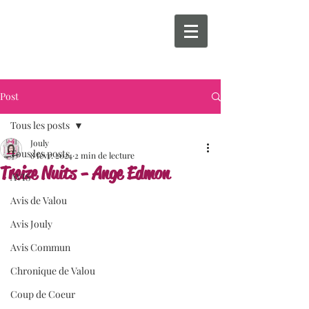
Post
Tous les posts
Jouly
Tous les posts
8 févr. 2024
2 min de lecture
Treize Nuits - Ange Edmon
AVIS
Avis de Valou
Avis Jouly
Avis Commun
Chronique de Valou
Coup de Coeur