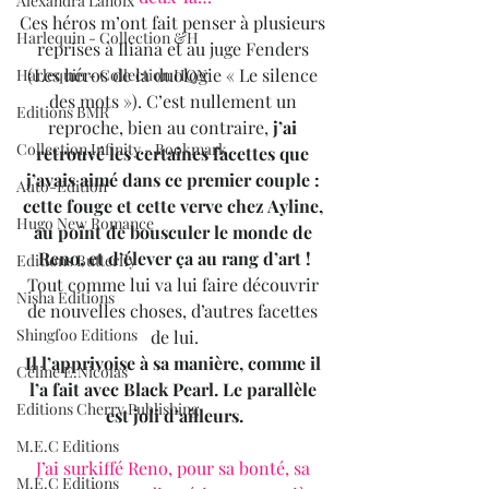
Alexandra Lanoix
Ces héros m’ont fait penser à plusieurs 
Harlequin - Collection &H
reprises à Iliana et au juge Fenders 
(Les héros de la duologie « Le silence 
Harlequin - Collection HQN
des mots »). C’est nullement un 
Editions BMR
reproche, bien au contraire,
 j’ai 
Collection Infinity - Bookmark
retrouvé les certaines facettes que 
j’avais aimé dans ce premier couple : 
Auto-Edition
cette fouge et cette verve chez Ayline, 
Hugo New Romance
au point de bousculer le monde de 
Reno, et d’élever ça au rang d’art !
Editions Butterfly
Tout comme lui va lui faire découvrir 
Nisha Editions
de nouvelles choses, d’autres facettes 
Shingfoo Editions
de lui.
Il l’apprivoise à sa manière, comme il 
Céline E.Nicolas
l’a fait avec Black Pearl. Le parallèle 
Editions Cherry Publishing
est joli d’ailleurs.
M.E.C Editions
J’ai surkiffé Reno, pour sa bonté, sa 
M.E.C Editions