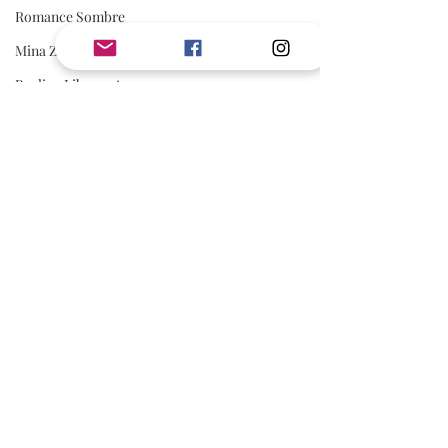
Romance Sombre
Mina Zadig
Pauline Libersart
Romantasy
Rom Com
Adonia
romance sportive
spicy
AVIS
Avis Jouly
A lire absolument