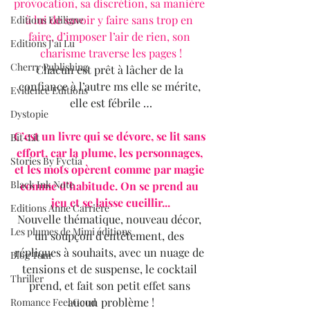
provocation, sa discrétion, sa manière 
à lui de savoir y faire sans trop en 
Editions Ediligne
faire, d’imposer l’air de rien, son 
Editions J'ai Lu
charisme traverse les pages !
Cherry Publishing
Chacun est prêt à lâcher de la 
confiance à l’autre ms elle se mérite, 
Evidence Editions
elle est fébrile …
Dystopie
C’est un livre qui se dévore, se lit sans 
Bit-Lit
effort, car la plume, les personnages, 
Stories By Fyctia
et les mots opèrent comme par magie 
Black Ink Note
comme d’habitude. On se prend au 
jeu et se laisse cueillir...
Editions Anne Carrière
Nouvelle thématique, nouveau décor, 
Les plumes de Mimi éditions
un soupçon d'entêtement, des 
répliques à souhaits, avec un nuage de 
Blog Tour
tensions et de suspense, le cocktail 
Thriller
prend, et fait son petit effet sans 
aucun problème !
Romance Feel Good