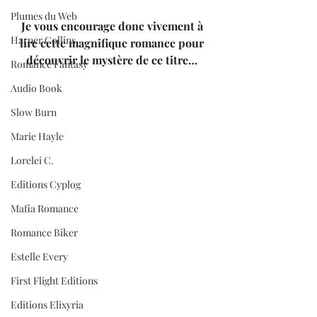
Plumes du Web
Je vous encourage donc vivement à 
Harper Collins
lire cette magnifique romance pour 
découvrir le mystère de ce titre… 
Romance Fantasy
Audio Book
Slow Burn
Marie Hayle
Lorelei C.
Editions Cyplog
Mafia Romance
Romance Biker
Estelle Every
First Flight Editions
Editions Elixyria