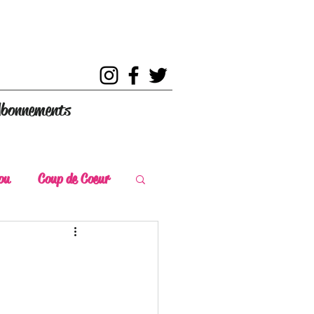
bonnements
ou
Coup de Coeur
s
Coup de Chaud
ce Historique