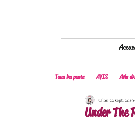
Accuei
Tous les posts
AVIS
Avis de
A Lire
Belle Découverte
valou
22 sept. 2020
Under The 
Douceur livresque
New Adu