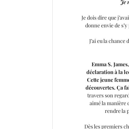
 Je
Je dois dire que j’av
donne envie de s’y p
J’ai eu la chance 
Emma S. James, d
déclaration à la l
Cette jeune femme,
découvertes. Ça fa
travers son regard
aimé la manière d
rendre la 
Dès les premiers c