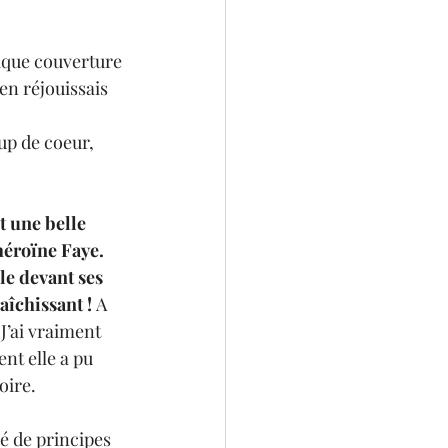
ique couverture 
en réjouissais 
oup de coeur, 
t une belle 
héroïne Faye. 
le devant ses 
aîchissant ! 
A 
J’ai vraiment 
nt elle a pu 
ire.  
é de principes 