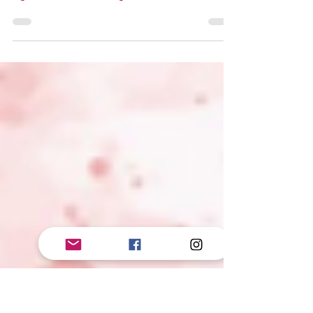
27 nov. 2023
2 min de lecture
Kiss and don't tell - Vancouver
Agitators T.1 - Meghan Quinn