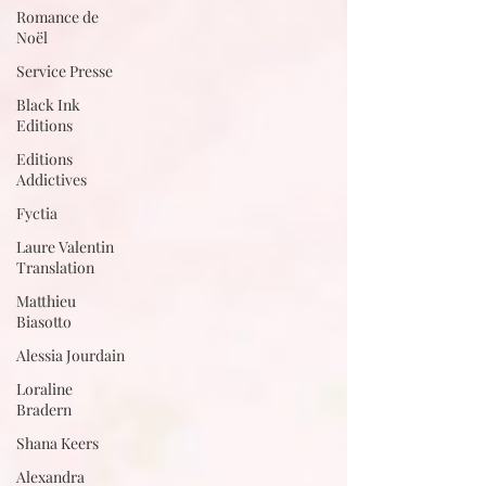
Romance de
Noël
Service Presse
Black Ink
Editions
Editions
Addictives
Fyctia
Laure Valentin
Translation
Matthieu
Biasotto
Alessia Jourdain
Loraline
Bradern
Shana Keers
Alexandra