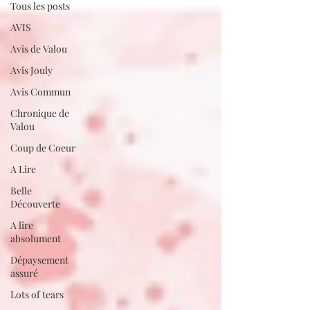
Tous les posts
AVIS
Avis de Valou
Avis Jouly
Avis Commun
Chronique de
Valou
Coup de Coeur
A Lire
Belle
Découverte
A lire
absolument
Dépaysement
assuré
Lots of tears