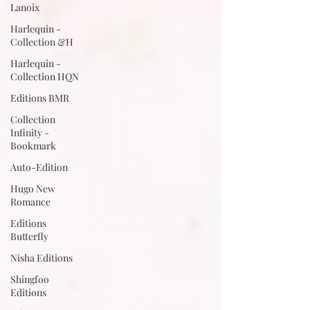
Lanoix
Harlequin -
Collection &H
Harlequin -
Collection HQN
Editions BMR
Collection
Infinity -
Bookmark
Auto-Edition
Hugo New
Romance
Editions
Butterfly
Nisha Editions
Shingfoo
Editions