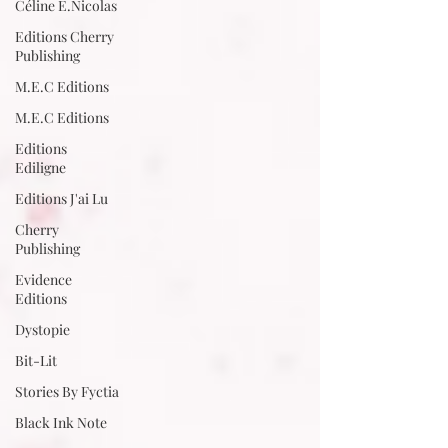
Céline E.Nicolas
Editions Cherry
Publishing
M.E.C Editions
M.E.C Editions
Editions
Ediligne
Editions J'ai Lu
Cherry
Publishing
Evidence
Editions
Dystopie
Bit-Lit
Stories By Fyctia
Black Ink Note